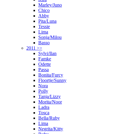
Marley/Juno
Chico
Abby
Pita/Luna
Tessie
Lima
Sonja/Milou
Basso
2011 >>
Sylvi/Ilan
Famke
Odette
Passa
Bonita/Furcy
Floortje/Sunny
Nora
Polly
Tanja/Lizzy
Morita/Noor
Ladra
Tosca
Bella/Ruby
Lima
Negrita/Kitty