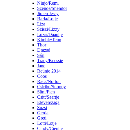
Ninjo/Remi
Szende/Shendor
Jip en Jessy
Barla/Lotje
Liza
Sziszi/Lizzy
Lüzsi/Daantje
Kimble/Teun
Thor
Drazsé
Sári
Tracy/Keessie
Jane
Reünie 2014
Coos
Raca/Norton
Csiribu/Snoopy
Süni/Fien
Csitt/Saartje
Eleven/Ziga
Suzsi
Gerda
Greti
Lotti/Lotje
Cindy/Cientje