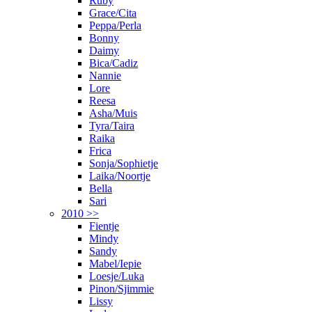
Ruby
Grace/Cita
Peppa/Perla
Bonny
Daimy
Bica/Cadiz
Nannie
Lore
Reesa
Asha/Muis
Tyra/Taira
Raika
Frica
Sonja/Sophietje
Laika/Noortje
Bella
Sari
2010 >>
Fientje
Mindy
Sandy
Mabel/Iepie
Loesje/Luka
Pinon/Sjimmie
Lissy