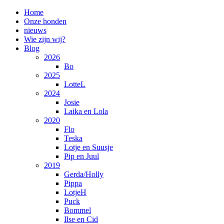
Home
Onze honden
nieuws
Wie zijn wij?
Blog
2026
Bo
2025
LotteL
2024
Josie
Laika en Lola
2020
Flo
Teska
Lotje en Suusje
Pip en Juul
2019
Gerda/Holly
Pippa
LotjeH
Puck
Bommel
Ilse en Cid