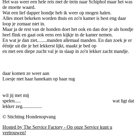
Het was weer een hele reis met de trein naar Schiphol maar het was
de moeite waard.
Wat een lief dapper hondje heb ik weer op mogen halen.
Alles moet bekeken worden thuis en zo'n kamer is best eng daar
loop je zomaar niet in.
Maar ja de rest van de honden doet het ook en dan doe je als hondje
heel flink en gaat ook eens een kijkje in de kamer nemen.
En wat je dan ziet........manden allemaal manden. En dan zoek je er
ééntje uit die je het lekkerst lijkt, maakt je bed op
en met een diepe zucht val je in slaap in zo'n lekker zacht mandje.
daar komen ze weer aan
Loesje met haar hanekam op haar rug
wil jij met mij
spelen..... wat ligt dat
lekker zeg................
© Stichting Hondenopvang
Hosted by The Service Factory - Op onze Service kunt u
vertrouwen!