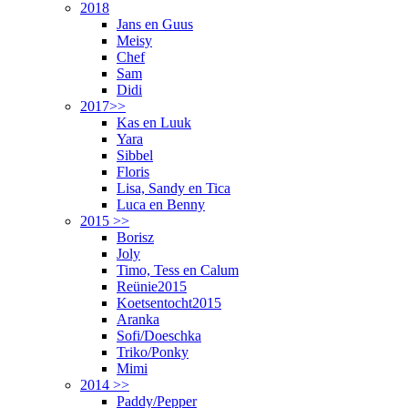
2018
Jans en Guus
Meisy
Chef
Sam
Didi
2017>>
Kas en Luuk
Yara
Sibbel
Floris
Lisa, Sandy en Tica
Luca en Benny
2015 >>
Borisz
Joly
Timo, Tess en Calum
Reünie2015
Koetsentocht2015
Aranka
Sofi/Doeschka
Triko/Ponky
Mimi
2014 >>
Paddy/Pepper