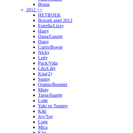
Bruna
2012 >>
HETBOEK
Bezoek asiel 2012
Estrella/Lizzy
Harry
Dana/Guusje
Daisy
Curro/Bowie
Nicky
Letty
Puck/Vida
Lilo/Lilly
Kira(2)
Sunny
Quinto/Boomer
Misty
Tanja/Saartje
Lotte
Yaki en Tummy
Kiki
Joy/Toy
Lotje
Mica
Kira