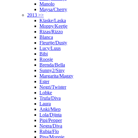
Manolo
Maysa/Cherry
2013 >>
Klaske/Laska
Moppy/Keetje
Rizas/Rizzo
Blanca
Fleurtje/Dusty
Lucy/Luus
Bibi
Roosje
Brenda/Bella
Sunny2/Siny
Margarita/Maggy
Ester
Negri/Twister
Lobke
Trufa/Diva
Laura
Anki/Miep
Lola/Djinta
Pipi/Pepper
Negra/Diva
Rubia/Flo
Pina/Moppie