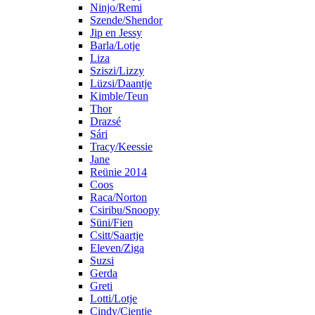
Ninjo/Remi
Szende/Shendor
Jip en Jessy
Barla/Lotje
Liza
Sziszi/Lizzy
Lüzsi/Daantje
Kimble/Teun
Thor
Drazsé
Sári
Tracy/Keessie
Jane
Reünie 2014
Coos
Raca/Norton
Csiribu/Snoopy
Süni/Fien
Csitt/Saartje
Eleven/Ziga
Suzsi
Gerda
Greti
Lotti/Lotje
Cindy/Cientje