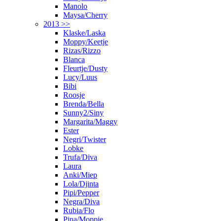
Manolo
Maysa/Cherry
2013 >>
Klaske/Laska
Moppy/Keetje
Rizas/Rizzo
Blanca
Fleurtje/Dusty
Lucy/Luus
Bibi
Roosje
Brenda/Bella
Sunny2/Siny
Margarita/Maggy
Ester
Negri/Twister
Lobke
Trufa/Diva
Laura
Anki/Miep
Lola/Djinta
Pipi/Pepper
Negra/Diva
Rubia/Flo
Pina/Moppie