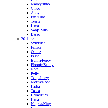
Marley/Juno
Chico
Abby
Pita/Luna
Tessie
Lima
Sonja/Milou
Basso
2011 >>
Sylvi/Ilan
Famke
Odette
Passa
Bonita/Furcy
Floortje/Sunny
Nora
Polly
Tanja/Lizzy
Morita/Noor
Ladra
Tosca
Bella/Ruby
Lima
Negrita/Kitty