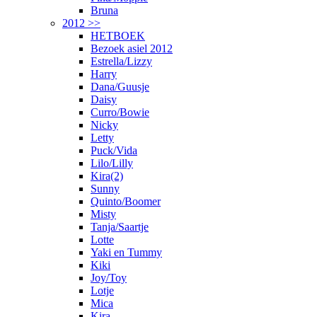
Bruna
2012 >>
HETBOEK
Bezoek asiel 2012
Estrella/Lizzy
Harry
Dana/Guusje
Daisy
Curro/Bowie
Nicky
Letty
Puck/Vida
Lilo/Lilly
Kira(2)
Sunny
Quinto/Boomer
Misty
Tanja/Saartje
Lotte
Yaki en Tummy
Kiki
Joy/Toy
Lotje
Mica
Kira