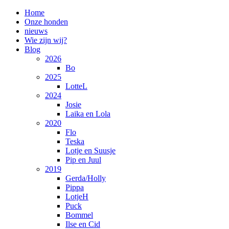
Home
Onze honden
nieuws
Wie zijn wij?
Blog
2026
Bo
2025
LotteL
2024
Josie
Laika en Lola
2020
Flo
Teska
Lotje en Suusje
Pip en Juul
2019
Gerda/Holly
Pippa
LotjeH
Puck
Bommel
Ilse en Cid