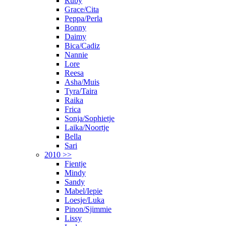
Ruby
Grace/Cita
Peppa/Perla
Bonny
Daimy
Bica/Cadiz
Nannie
Lore
Reesa
Asha/Muis
Tyra/Taira
Raika
Frica
Sonja/Sophietje
Laika/Noortje
Bella
Sari
2010 >>
Fientje
Mindy
Sandy
Mabel/Iepie
Loesje/Luka
Pinon/Sjimmie
Lissy