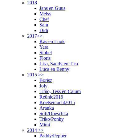
2018
Jans en Guus
Meisy
Chef
Sam
Didi
2017>>
Kas en Luuk
Yara
Sibbel
Floris
Lisa, Sandy en Tica
Luca en Benny
2015 >>
Borisz
Joly
Timo, Tess en Calum
Reünie2015
Koetsentocht2015
Aranka
Sofi/Doeschka
Triko/Ponky
Mimi
2014 >>
Paddy/Pepper