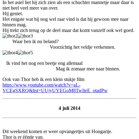
In het asiel liet hij zich zien als een schuchter mannetje maar daar is
niet heel veel meer van over.
Hij geniet.
Het enigste wat hij nog wel raar vind is dat hij gewoon mee naar
binnen mag.
Hij trekt zich terug op de deel maar dat komt vanzelf ook wel goed.
Waar ben ik nu beland?
Voorzichtig het veldje verkennen.
Ik vind het nog een beetje eng allemaal
Mag ik zomaar mee naar binnen.
Ook van Thor heb ik een klein stukje film
https://www.youtube.com/watch?v=aL-
VCEgSXRQ&list=UUjyUYEGoM8TwIieE_otadPw
4 juli 2014
Dit weekend komen er weer opvangertjes uit Hongarije.
Thor is er ééntje van.