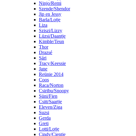
Ninjo/Remi
Szende/Shendor
Jip en Jessy
Barla/Lotje
Liza
Sziszi/Lizzy
Lüzsi/Daantje
Kimble/Teun
Thor
Drazsé
Sári
Tracy/Keessie
Jane
Reünie 2014
Coos
Raca/Norton
Csiribu/Snoopy
Süni/Fien
Csitt/Saartje
Eleven/Ziga
Suzsi
Gerda
Greti
Lotti/Lotje
Cindy/Cientje