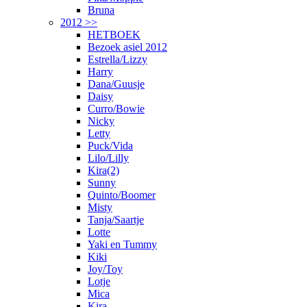
Bruna
2012 >>
HETBOEK
Bezoek asiel 2012
Estrella/Lizzy
Harry
Dana/Guusje
Daisy
Curro/Bowie
Nicky
Letty
Puck/Vida
Lilo/Lilly
Kira(2)
Sunny
Quinto/Boomer
Misty
Tanja/Saartje
Lotte
Yaki en Tummy
Kiki
Joy/Toy
Lotje
Mica
Kira