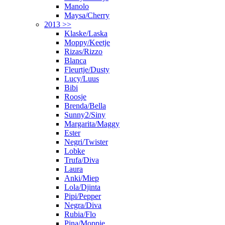
Manolo
Maysa/Cherry
2013 >>
Klaske/Laska
Moppy/Keetje
Rizas/Rizzo
Blanca
Fleurtje/Dusty
Lucy/Luus
Bibi
Roosje
Brenda/Bella
Sunny2/Siny
Margarita/Maggy
Ester
Negri/Twister
Lobke
Trufa/Diva
Laura
Anki/Miep
Lola/Djinta
Pipi/Pepper
Negra/Diva
Rubia/Flo
Pina/Moppie