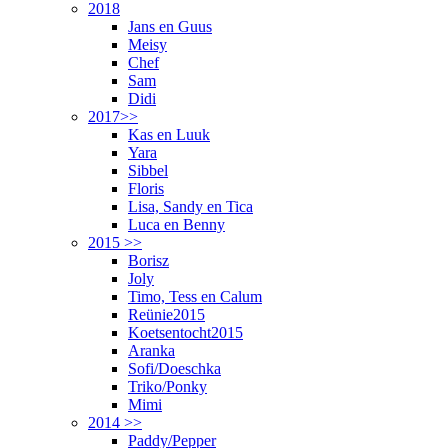
2018
Jans en Guus
Meisy
Chef
Sam
Didi
2017>>
Kas en Luuk
Yara
Sibbel
Floris
Lisa, Sandy en Tica
Luca en Benny
2015 >>
Borisz
Joly
Timo, Tess en Calum
Reünie2015
Koetsentocht2015
Aranka
Sofi/Doeschka
Triko/Ponky
Mimi
2014 >>
Paddy/Pepper