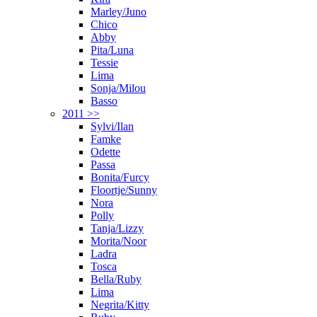
Marley/Juno
Chico
Abby
Pita/Luna
Tessie
Lima
Sonja/Milou
Basso
2011 >>
Sylvi/Ilan
Famke
Odette
Passa
Bonita/Furcy
Floortje/Sunny
Nora
Polly
Tanja/Lizzy
Morita/Noor
Ladra
Tosca
Bella/Ruby
Lima
Negrita/Kitty