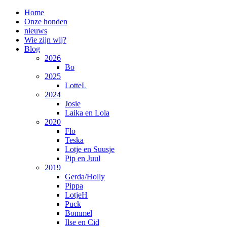
Home
Onze honden
nieuws
Wie zijn wij?
Blog
2026
Bo
2025
LotteL
2024
Josie
Laika en Lola
2020
Flo
Teska
Lotje en Suusje
Pip en Juul
2019
Gerda/Holly
Pippa
LotjeH
Puck
Bommel
Ilse en Cid