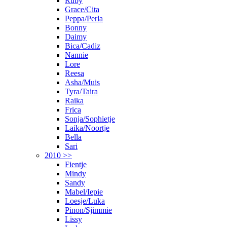
Ruby
Grace/Cita
Peppa/Perla
Bonny
Daimy
Bica/Cadiz
Nannie
Lore
Reesa
Asha/Muis
Tyra/Taira
Raika
Frica
Sonja/Sophietje
Laika/Noortje
Bella
Sari
2010 >>
Fientje
Mindy
Sandy
Mabel/Iepie
Loesje/Luka
Pinon/Sjimmie
Lissy