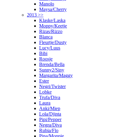
Manolo
Maysa/Cherry
2013 >>
Klaske/Laska
Moppy/Keetje
Rizas/Rizzo
Blanca
Fleurtje/Dusty
Lucy/Luus
Bibi
Roosje
Brenda/Bella
Sunny2/Siny
Margarita/Maggy
Ester
Negri/Twister
Lobke
Trufa/Diva
Laura
Anki/Miep
Lola/Djinta
Pipi/Pepper
Negra/Diva
Rubia/Flo
Pina/Moppie