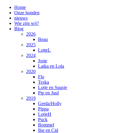
Home
Onze honden
nieuws
Wie zijn wij?
Blog
2026
Beau
2025
LotteL
2024
Josie
Laika en Lola
2020
Flo
Teska
Lotje en Suusje
Pip en Juul
2019
Gerda/Holly
Pippa
LotjeH
Puck
Bommel
Ilse en Cid