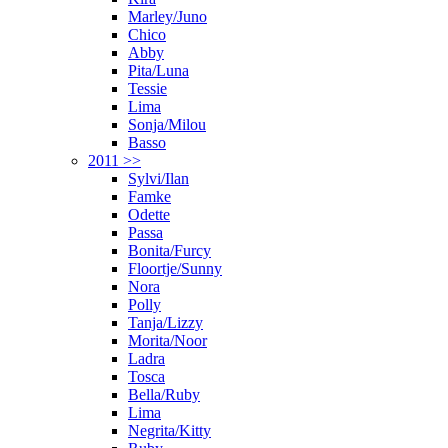
Marley/Juno
Chico
Abby
Pita/Luna
Tessie
Lima
Sonja/Milou
Basso
2011 >>
Sylvi/Ilan
Famke
Odette
Passa
Bonita/Furcy
Floortje/Sunny
Nora
Polly
Tanja/Lizzy
Morita/Noor
Ladra
Tosca
Bella/Ruby
Lima
Negrita/Kitty