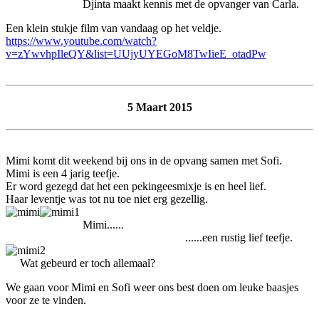
Djinta maakt kennis met de opvanger van Carla.
Een klein stukje film van vandaag op het veldje.
https://www.youtube.com/watch?
v=zYwvhpIleQY&list=UUjyUYEGoM8TwIieE_otadPw
5 Maart 2015
Mimi komt dit weekend bij ons in de opvang samen met Sofi.
Mimi is een 4 jarig teefje.
Er word gezegd dat het een pekingeesmixje is en heel lief.
Haar leventje was tot nu toe niet erg gezellig.
Mimi......
......een rustig lief teefje.
Wat gebeurd er toch allemaal?
We gaan voor Mimi en Sofi weer ons best doen om leuke baasjes
voor ze te vinden.