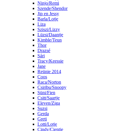
Ninjo/Remi
Szende/Shendor
Jip en Jessy
Barla/Lotje
Liza
Sziszi/Lizzy
Lüzsi/Daantje
Kimble/Teun
Thor
Drazsé
Sári
Tracy/Keessie
Jane
Reünie 2014
Coos
Raca/Norton
Csiribu/Snoopy
Süni/Fien
Csitt/Saartje
Eleven/Ziga
Suzsi
Gerda
Greti
Lotti/Lotje
Cindy/Cientje