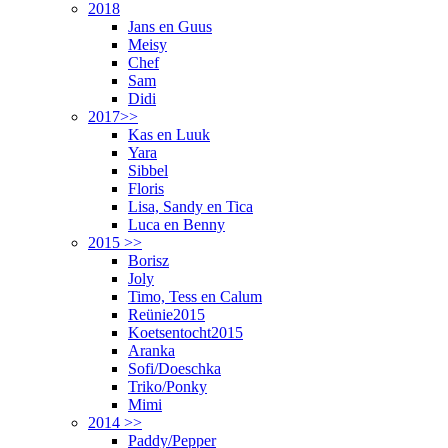
2018
Jans en Guus
Meisy
Chef
Sam
Didi
2017>>
Kas en Luuk
Yara
Sibbel
Floris
Lisa, Sandy en Tica
Luca en Benny
2015 >>
Borisz
Joly
Timo, Tess en Calum
Reünie2015
Koetsentocht2015
Aranka
Sofi/Doeschka
Triko/Ponky
Mimi
2014 >>
Paddy/Pepper