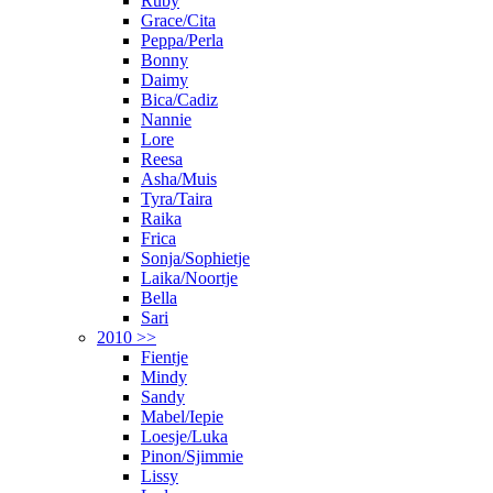
Ruby
Grace/Cita
Peppa/Perla
Bonny
Daimy
Bica/Cadiz
Nannie
Lore
Reesa
Asha/Muis
Tyra/Taira
Raika
Frica
Sonja/Sophietje
Laika/Noortje
Bella
Sari
2010 >>
Fientje
Mindy
Sandy
Mabel/Iepie
Loesje/Luka
Pinon/Sjimmie
Lissy