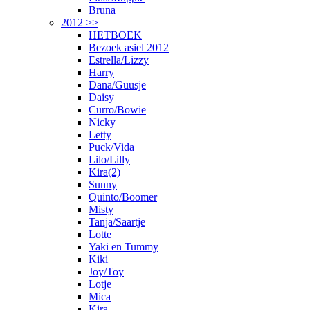
Bruna
2012 >>
HETBOEK
Bezoek asiel 2012
Estrella/Lizzy
Harry
Dana/Guusje
Daisy
Curro/Bowie
Nicky
Letty
Puck/Vida
Lilo/Lilly
Kira(2)
Sunny
Quinto/Boomer
Misty
Tanja/Saartje
Lotte
Yaki en Tummy
Kiki
Joy/Toy
Lotje
Mica
Kira