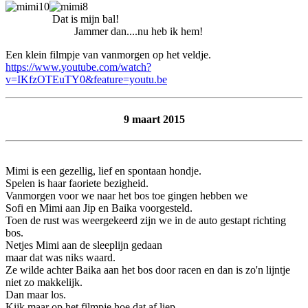
Dat is mijn bal!
Jammer dan....nu heb ik hem!
Een klein filmpje van vanmorgen op het veldje.
https://www.youtube.com/watch?
v=IKfzOTEuTY0&feature=youtu.be
9 maart 2015
Mimi is een gezellig, lief en spontaan hondje.
Spelen is haar faoriete bezigheid.
Vanmorgen voor we naar het bos toe gingen hebben we
Sofi en Mimi aan Jip en Baika voorgesteld.
Toen de rust was weergekeerd zijn we in de auto gestapt richting
bos.
Netjes Mimi aan de sleeplijn gedaan
maar dat was niks waard.
Ze wilde achter Baika aan het bos door racen en dan is zo'n lijntje
niet zo makkelijk.
Dan maar los.
Kijk maar op het filmpje hoe dat af liep.