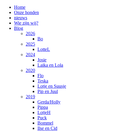
Home
Onze honden
nieuws
Wie zijn wij?
Blog
2026
Bo
2025
LotteL
2024
Josie
Laika en Lola
2020
Flo
Teska
Lotje en Suusje
Pip en Juul
2019
Gerda/Holly
Pippa
LotjeH
Puck
Bommel
Ilse en Cid