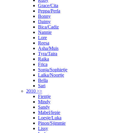
Ruby
Grace/Cita
Peppa/Perla
Bonny
Daimy
Bica/Cadiz
Nannie
Lore
Reesa
Asha/Muis
Tyra/Taira
Raika
Frica
Sonja/Sophietje
Laika/Noortje
Bella
Sari
2010 >>
Fientje
Mindy
Sandy
Mabel/Iepie
Loesje/Luka
Pinon/Sjimmie
Lissy