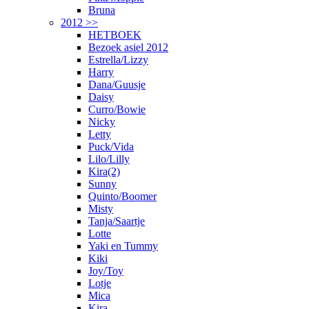
Bruna
2012 >>
HETBOEK
Bezoek asiel 2012
Estrella/Lizzy
Harry
Dana/Guusje
Daisy
Curro/Bowie
Nicky
Letty
Puck/Vida
Lilo/Lilly
Kira(2)
Sunny
Quinto/Boomer
Misty
Tanja/Saartje
Lotte
Yaki en Tummy
Kiki
Joy/Toy
Lotje
Mica
Kira