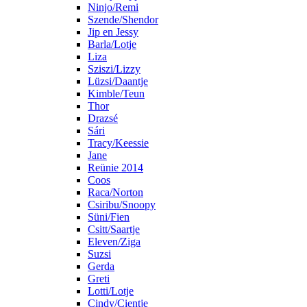
Ninjo/Remi
Szende/Shendor
Jip en Jessy
Barla/Lotje
Liza
Sziszi/Lizzy
Lüzsi/Daantje
Kimble/Teun
Thor
Drazsé
Sári
Tracy/Keessie
Jane
Reünie 2014
Coos
Raca/Norton
Csiribu/Snoopy
Süni/Fien
Csitt/Saartje
Eleven/Ziga
Suzsi
Gerda
Greti
Lotti/Lotje
Cindy/Cientje