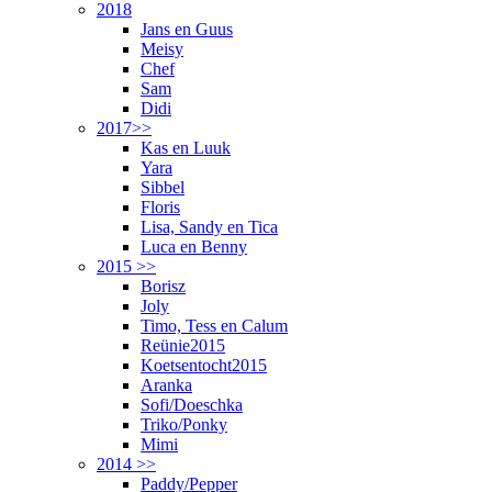
2018
Jans en Guus
Meisy
Chef
Sam
Didi
2017>>
Kas en Luuk
Yara
Sibbel
Floris
Lisa, Sandy en Tica
Luca en Benny
2015 >>
Borisz
Joly
Timo, Tess en Calum
Reünie2015
Koetsentocht2015
Aranka
Sofi/Doeschka
Triko/Ponky
Mimi
2014 >>
Paddy/Pepper