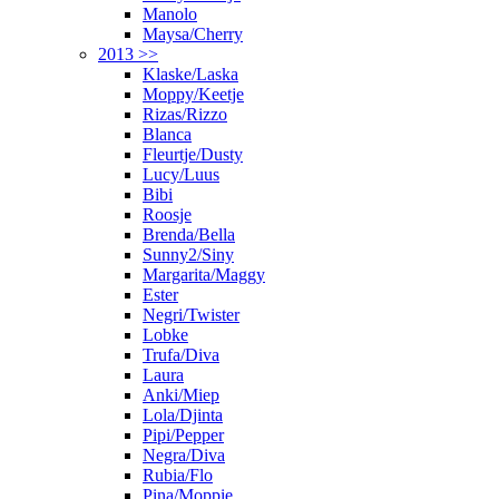
Manolo
Maysa/Cherry
2013 >>
Klaske/Laska
Moppy/Keetje
Rizas/Rizzo
Blanca
Fleurtje/Dusty
Lucy/Luus
Bibi
Roosje
Brenda/Bella
Sunny2/Siny
Margarita/Maggy
Ester
Negri/Twister
Lobke
Trufa/Diva
Laura
Anki/Miep
Lola/Djinta
Pipi/Pepper
Negra/Diva
Rubia/Flo
Pina/Moppie