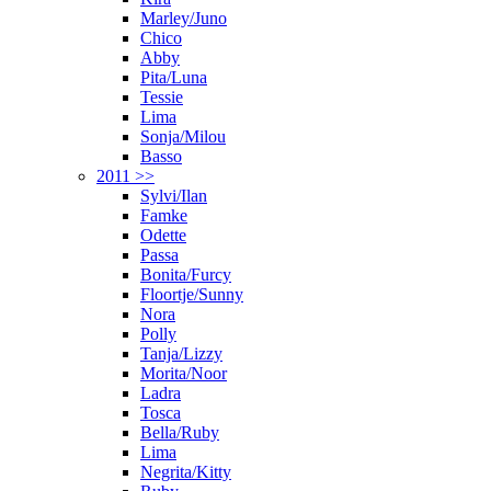
Marley/Juno
Chico
Abby
Pita/Luna
Tessie
Lima
Sonja/Milou
Basso
2011 >>
Sylvi/Ilan
Famke
Odette
Passa
Bonita/Furcy
Floortje/Sunny
Nora
Polly
Tanja/Lizzy
Morita/Noor
Ladra
Tosca
Bella/Ruby
Lima
Negrita/Kitty