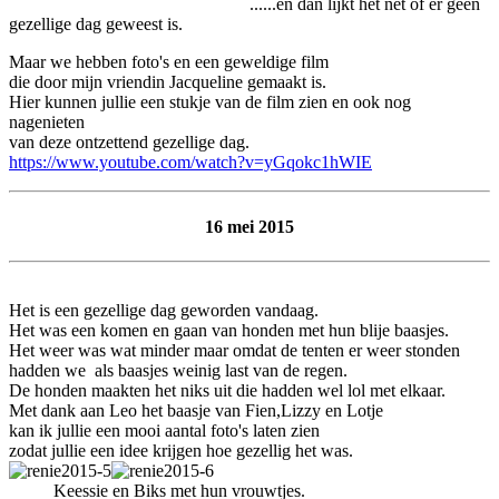
......en dan lijkt het net of er geen
gezellige dag geweest is.
Maar we hebben foto's en een geweldige film
die door mijn vriendin Jacqueline gemaakt is.
Hier kunnen jullie een stukje van de film zien en ook nog
nagenieten
van deze ontzettend gezellige dag.
https://www.youtube.com/watch?v=yGqokc1hWIE
16 mei 2015
Het is een gezellige dag geworden vandaag.
Het was een komen en gaan van honden met hun blije baasjes.
Het weer was wat minder maar omdat de tenten er weer stonden
hadden we als baasjes weinig last van de regen.
De honden maakten het niks uit die hadden wel lol met elkaar.
Met dank aan Leo het baasje van Fien,Lizzy en Lotje
kan ik jullie een mooi aantal foto's laten zien
zodat jullie een idee krijgen hoe gezellig het was.
Keessie en Biks met hun vrouwtjes.