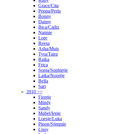
Ruby
Grace/Cita
Peppa/Perla
Bonny
Daimy
Bica/Cadiz
Nannie
Lore
Reesa
Asha/Muis
Tyra/Taira
Raika
Frica
Sonja/Sophietje
Laika/Noortje
Bella
Sari
2010 >>
Fientje
Mindy
Sandy
Mabel/Iepie
Loesje/Luka
Pinon/Sjimmie
Lissy