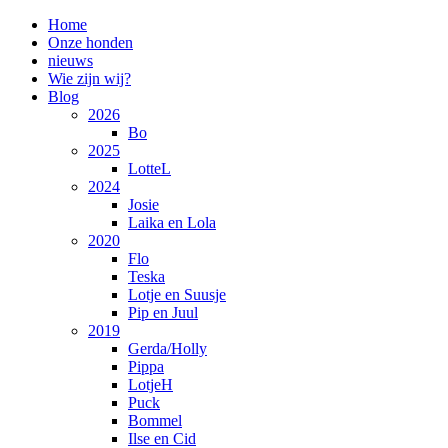
Home
Onze honden
nieuws
Wie zijn wij?
Blog
2026
Bo
2025
LotteL
2024
Josie
Laika en Lola
2020
Flo
Teska
Lotje en Suusje
Pip en Juul
2019
Gerda/Holly
Pippa
LotjeH
Puck
Bommel
Ilse en Cid