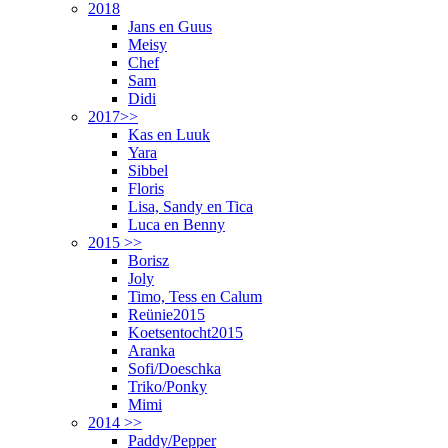
2018
Jans en Guus
Meisy
Chef
Sam
Didi
2017>>
Kas en Luuk
Yara
Sibbel
Floris
Lisa, Sandy en Tica
Luca en Benny
2015 >>
Borisz
Joly
Timo, Tess en Calum
Reünie2015
Koetsentocht2015
Aranka
Sofi/Doeschka
Triko/Ponky
Mimi
2014 >>
Paddy/Pepper