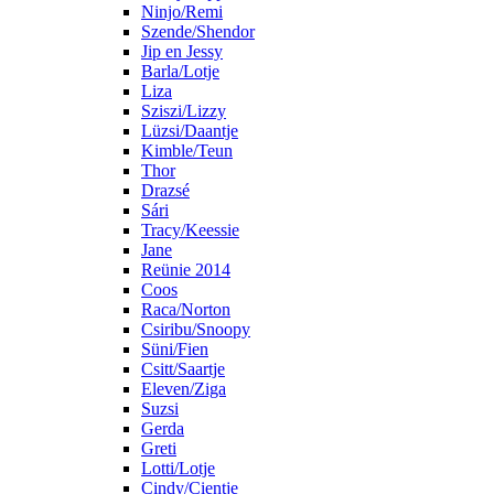
Ninjo/Remi
Szende/Shendor
Jip en Jessy
Barla/Lotje
Liza
Sziszi/Lizzy
Lüzsi/Daantje
Kimble/Teun
Thor
Drazsé
Sári
Tracy/Keessie
Jane
Reünie 2014
Coos
Raca/Norton
Csiribu/Snoopy
Süni/Fien
Csitt/Saartje
Eleven/Ziga
Suzsi
Gerda
Greti
Lotti/Lotje
Cindy/Cientje