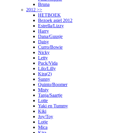
Bruna
2012 >>
HETBOEK
Bezoek asiel 2012
Estrella/Lizzy
Harry
Dana/Guusje
Daisy
Curro/Bowie
Nicky
Letty
Puck/Vida
Lilo/Lilly
Kira(2)
Sunny
Quinto/Boomer
Misty
Tanja/Saartje
Lotte
Yaki en Tummy
Kiki
Joy/Toy
Lotje
Mica
Kira