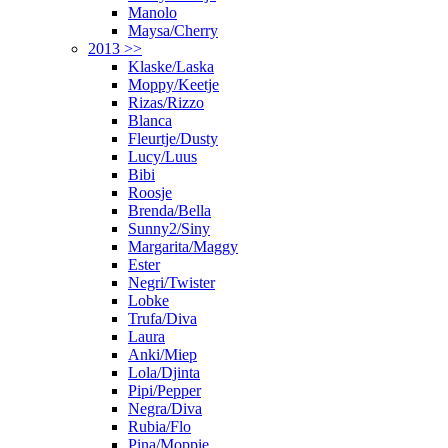
Manolo
Maysa/Cherry
2013 >>
Klaske/Laska
Moppy/Keetje
Rizas/Rizzo
Blanca
Fleurtje/Dusty
Lucy/Luus
Bibi
Roosje
Brenda/Bella
Sunny2/Siny
Margarita/Maggy
Ester
Negri/Twister
Lobke
Trufa/Diva
Laura
Anki/Miep
Lola/Djinta
Pipi/Pepper
Negra/Diva
Rubia/Flo
Pina/Moppie