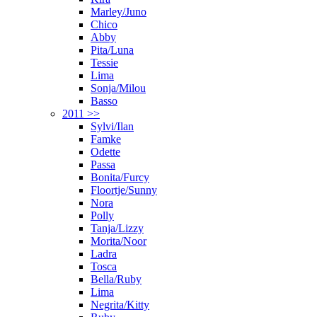
Marley/Juno
Chico
Abby
Pita/Luna
Tessie
Lima
Sonja/Milou
Basso
2011 >>
Sylvi/Ilan
Famke
Odette
Passa
Bonita/Furcy
Floortje/Sunny
Nora
Polly
Tanja/Lizzy
Morita/Noor
Ladra
Tosca
Bella/Ruby
Lima
Negrita/Kitty