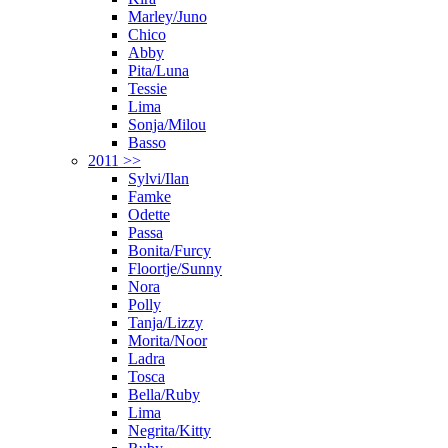
Marley/Juno
Chico
Abby
Pita/Luna
Tessie
Lima
Sonja/Milou
Basso
2011 >>
Sylvi/Ilan
Famke
Odette
Passa
Bonita/Furcy
Floortje/Sunny
Nora
Polly
Tanja/Lizzy
Morita/Noor
Ladra
Tosca
Bella/Ruby
Lima
Negrita/Kitty