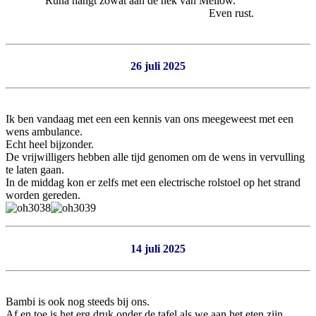
Runa hangt zowat aan de nek van Mellow.
Even rust.
26 juli 2025
Ik ben vandaag met een een kennis van ons meegeweest met een
wens ambulance.
Echt heel bijzonder.
De vrijwilligers hebben alle tijd genomen om de wens in vervulling
te laten gaan.
In de middag kon er zelfs met een electrische rolstoel op het strand
worden gereden.
14 juli 2025
Bambi is ook nog steeds bij ons.
Af en toe is het erg druk onder de tafel als we aan het eten zijn.