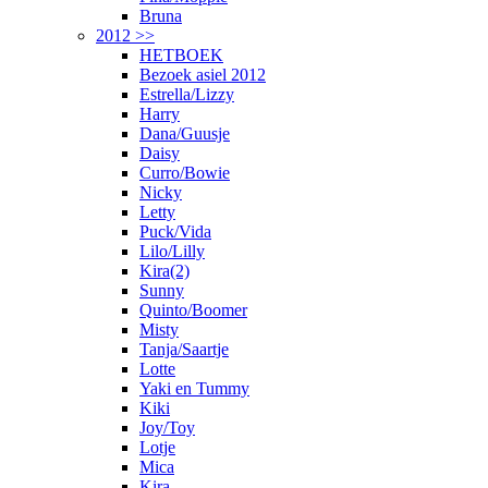
Bruna
2012 >>
HETBOEK
Bezoek asiel 2012
Estrella/Lizzy
Harry
Dana/Guusje
Daisy
Curro/Bowie
Nicky
Letty
Puck/Vida
Lilo/Lilly
Kira(2)
Sunny
Quinto/Boomer
Misty
Tanja/Saartje
Lotte
Yaki en Tummy
Kiki
Joy/Toy
Lotje
Mica
Kira