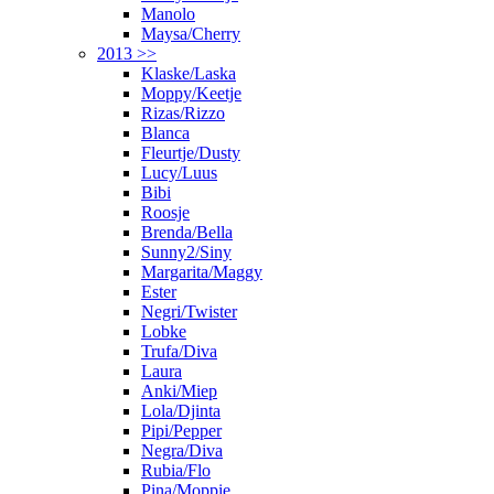
Manolo
Maysa/Cherry
2013 >>
Klaske/Laska
Moppy/Keetje
Rizas/Rizzo
Blanca
Fleurtje/Dusty
Lucy/Luus
Bibi
Roosje
Brenda/Bella
Sunny2/Siny
Margarita/Maggy
Ester
Negri/Twister
Lobke
Trufa/Diva
Laura
Anki/Miep
Lola/Djinta
Pipi/Pepper
Negra/Diva
Rubia/Flo
Pina/Moppie