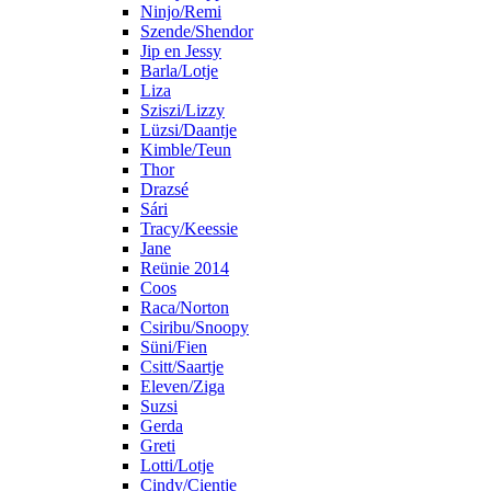
Ninjo/Remi
Szende/Shendor
Jip en Jessy
Barla/Lotje
Liza
Sziszi/Lizzy
Lüzsi/Daantje
Kimble/Teun
Thor
Drazsé
Sári
Tracy/Keessie
Jane
Reünie 2014
Coos
Raca/Norton
Csiribu/Snoopy
Süni/Fien
Csitt/Saartje
Eleven/Ziga
Suzsi
Gerda
Greti
Lotti/Lotje
Cindy/Cientje