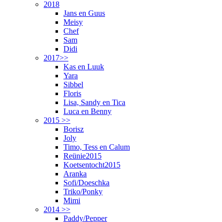
2018
Jans en Guus
Meisy
Chef
Sam
Didi
2017>>
Kas en Luuk
Yara
Sibbel
Floris
Lisa, Sandy en Tica
Luca en Benny
2015 >>
Borisz
Joly
Timo, Tess en Calum
Reünie2015
Koetsentocht2015
Aranka
Sofi/Doeschka
Triko/Ponky
Mimi
2014 >>
Paddy/Pepper