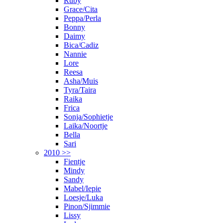
Ruby
Grace/Cita
Peppa/Perla
Bonny
Daimy
Bica/Cadiz
Nannie
Lore
Reesa
Asha/Muis
Tyra/Taira
Raika
Frica
Sonja/Sophietje
Laika/Noortje
Bella
Sari
2010 >>
Fientje
Mindy
Sandy
Mabel/Iepie
Loesje/Luka
Pinon/Sjimmie
Lissy