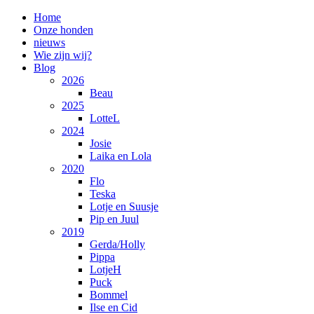
Home
Onze honden
nieuws
Wie zijn wij?
Blog
2026
Beau
2025
LotteL
2024
Josie
Laika en Lola
2020
Flo
Teska
Lotje en Suusje
Pip en Juul
2019
Gerda/Holly
Pippa
LotjeH
Puck
Bommel
Ilse en Cid