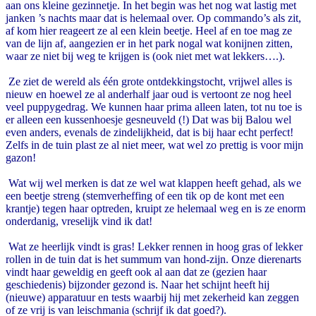
aan ons kleine gezinnetje. In het begin was het nog wat lastig met
janken ’s nachts maar dat is helemaal over. Op commando’s als zit,
af kom hier reageert ze al een klein beetje. Heel af en toe mag ze
van de lijn af, aangezien er in het park nogal wat konijnen zitten,
waar ze niet bij weg te krijgen is (ook niet met wat lekkers….).
Ze ziet de wereld als één grote ontdekkingstocht, vrijwel alles is
nieuw en hoewel ze al anderhalf jaar oud is vertoont ze nog heel
veel puppygedrag. We kunnen haar prima alleen laten, tot nu toe is
er alleen een kussenhoesje gesneuveld (!) Dat was bij Balou wel
even anders, evenals de zindelijkheid, dat is bij haar echt perfect!
Zelfs in de tuin plast ze al niet meer, wat wel zo prettig is voor mijn
gazon!
Wat wij wel merken is dat ze wel wat klappen heeft gehad, als we
een beetje streng (stemverheffing of een tik op de kont met een
krantje) tegen haar optreden, kruipt ze helemaal weg en is ze enorm
onderdanig, vreselijk vind ik dat!
Wat ze heerlijk vindt is gras! Lekker rennen in hoog gras of lekker
rollen in de tuin dat is het summum van hond-zijn. Onze dierenarts
vindt haar geweldig en geeft ook al aan dat ze (gezien haar
geschiedenis) bijzonder gezond is. Naar het schijnt heeft hij
(nieuwe) apparatuur en tests waarbij hij met zekerheid kan zeggen
of ze vrij is van leischmania (schrijf ik dat goed?).