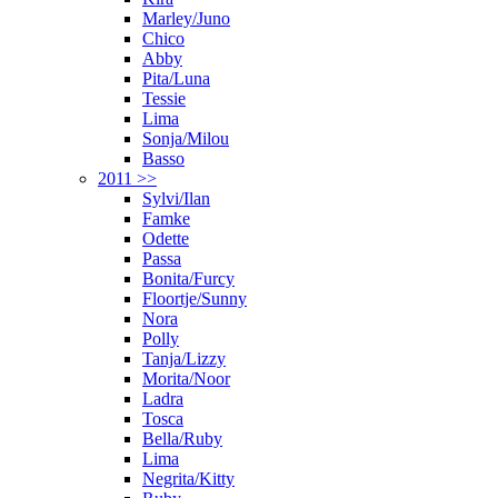
Marley/Juno
Chico
Abby
Pita/Luna
Tessie
Lima
Sonja/Milou
Basso
2011 >>
Sylvi/Ilan
Famke
Odette
Passa
Bonita/Furcy
Floortje/Sunny
Nora
Polly
Tanja/Lizzy
Morita/Noor
Ladra
Tosca
Bella/Ruby
Lima
Negrita/Kitty