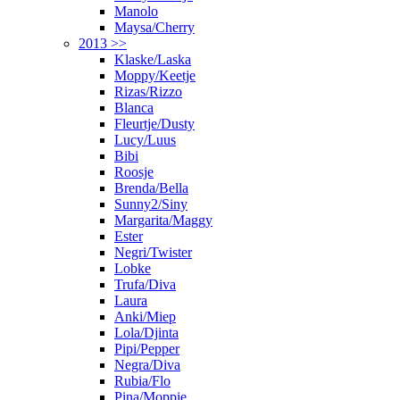
Manolo
Maysa/Cherry
2013 >>
Klaske/Laska
Moppy/Keetje
Rizas/Rizzo
Blanca
Fleurtje/Dusty
Lucy/Luus
Bibi
Roosje
Brenda/Bella
Sunny2/Siny
Margarita/Maggy
Ester
Negri/Twister
Lobke
Trufa/Diva
Laura
Anki/Miep
Lola/Djinta
Pipi/Pepper
Negra/Diva
Rubia/Flo
Pina/Moppie