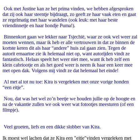
Ook met Justine kan ze het prima vinden, we hebben afgesproken
dat zij ook haar steentje bijdraagt, zo geeft ze haar vaak eten en gaat
ze regelmatig met haar wandelen (ook leuk: met haar beste
vriendinnetje en haar hondje Puma!).
Binnenkort gaan we lekker naar Tsjechië, waar ze ook wel weer zal
moeten wennen, maar ik heb er alle vertrouwen in dat ze binnen de
kortste keren dit als haar “andere” huis zal gaan zien. Tegen de
autorit ernaartoe zie ik helemaal niet op, want autorijden vindt ze
fantastisch. Helaas speelt het weer niet mee, want ik heb zelf een
klein cabriootje en als het goed weer is neem ik haar een keer mee
met open dak. Volgens mij vindt ze dat helemaal het einde!
Al met al tot nu toe: Kira is vergeleken met onze vorige honden
“een eitje”.
Nou, dat was het wel zo’n beetje we houden jullie op de hoogte en
na de vakantie zullen we ook weer wat fotootjes meesturen (of een
filmpje).
Veel groeten, liefs en een dikke slobber van Kira.
Ik moest wel lachen dat ze Kira een "eitje"vinden vergeleken met