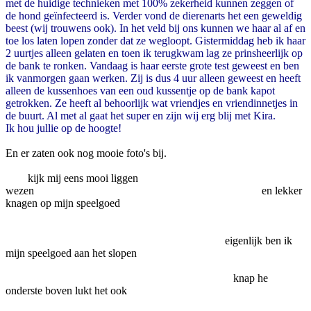
met de huidige technieken met 100% zekerheid kunnen zeggen of
de hond geïnfecteerd is. Verder vond de dierenarts het een geweldig
beest (wij trouwens ook). In het veld bij ons kunnen we haar al af en
toe los laten lopen zonder dat ze wegloopt. Gistermiddag heb ik haar
2 uurtjes alleen gelaten en toen ik terugkwam lag ze prinsheerlijk op
de bank te ronken. Vandaag is haar eerste grote test geweest en ben
ik vanmorgen gaan werken. Zij is dus 4 uur alleen geweest en heeft
alleen de kussenhoes van een oud kussentje op de bank kapot
getrokken. Ze heeft al behoorlijk wat vriendjes en vriendinnetjes in
de buurt. Al met al gaat het super en zijn wij erg blij met Kira.
Ik hou jullie op de hoogte!
En er zaten ook nog mooie foto's bij.
kijk mij eens mooi liggen
wezen en lekker
knagen op mijn speelgoed
eigenlijk ben ik
mijn speelgoed aan het slopen
knap he
onderste boven lukt het ook