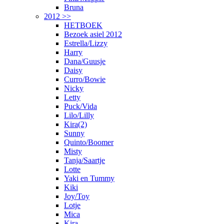
Bruna
2012 >>
HETBOEK
Bezoek asiel 2012
Estrella/Lizzy
Harry
Dana/Guusje
Daisy
Curro/Bowie
Nicky
Letty
Puck/Vida
Lilo/Lilly
Kira(2)
Sunny
Quinto/Boomer
Misty
Tanja/Saartje
Lotte
Yaki en Tummy
Kiki
Joy/Toy
Lotje
Mica
Kira