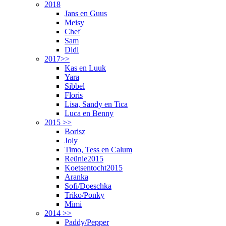
2018
Jans en Guus
Meisy
Chef
Sam
Didi
2017>>
Kas en Luuk
Yara
Sibbel
Floris
Lisa, Sandy en Tica
Luca en Benny
2015 >>
Borisz
Joly
Timo, Tess en Calum
Reünie2015
Koetsentocht2015
Aranka
Sofi/Doeschka
Triko/Ponky
Mimi
2014 >>
Paddy/Pepper