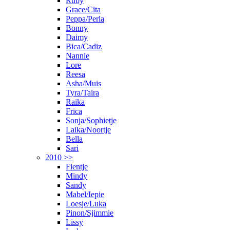
Ruby
Grace/Cita
Peppa/Perla
Bonny
Daimy
Bica/Cadiz
Nannie
Lore
Reesa
Asha/Muis
Tyra/Taira
Raika
Frica
Sonja/Sophietje
Laika/Noortje
Bella
Sari
2010 >>
Fientje
Mindy
Sandy
Mabel/Iepie
Loesje/Luka
Pinon/Sjimmie
Lissy