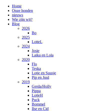
Home
Onze honden
nieuws
Wie zijn wij?
Blog
2026
Bo
2025
LotteL
2024
Josie
Laika en Lola
2020
Flo
Teska
Lotje en Suusje
Pip en Juul
2019
Gerda/Holly
Pippa
LotjeH
Puck
Bommel
Ilse en Cid