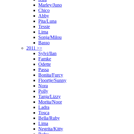
Marley/Juno
Chico
Abby
Pita/Luna
Tessie
Lima
Sonja/Milou
Basso
2011 >>
Sylvi/Ilan
Famke
Odette
Passa
Bonita/Furcy
Floortje/Sunny
Nora
Polly
Tanja/Lizzy
Morita/Noor
Ladra
Tosca
Bella/Ruby
Lima
Negrita/Kitty