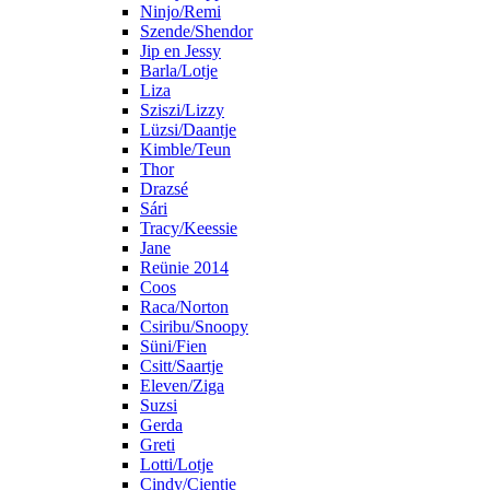
Ninjo/Remi
Szende/Shendor
Jip en Jessy
Barla/Lotje
Liza
Sziszi/Lizzy
Lüzsi/Daantje
Kimble/Teun
Thor
Drazsé
Sári
Tracy/Keessie
Jane
Reünie 2014
Coos
Raca/Norton
Csiribu/Snoopy
Süni/Fien
Csitt/Saartje
Eleven/Ziga
Suzsi
Gerda
Greti
Lotti/Lotje
Cindy/Cientje