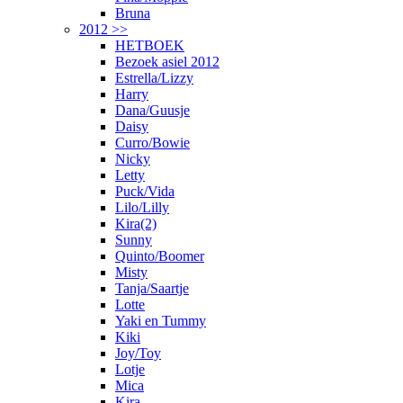
Bruna
2012 >>
HETBOEK
Bezoek asiel 2012
Estrella/Lizzy
Harry
Dana/Guusje
Daisy
Curro/Bowie
Nicky
Letty
Puck/Vida
Lilo/Lilly
Kira(2)
Sunny
Quinto/Boomer
Misty
Tanja/Saartje
Lotte
Yaki en Tummy
Kiki
Joy/Toy
Lotje
Mica
Kira