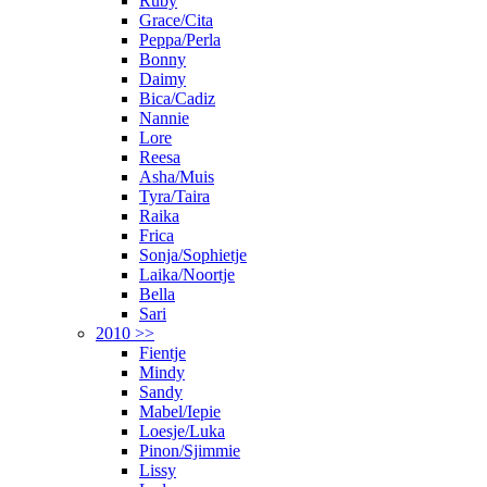
Ruby
Grace/Cita
Peppa/Perla
Bonny
Daimy
Bica/Cadiz
Nannie
Lore
Reesa
Asha/Muis
Tyra/Taira
Raika
Frica
Sonja/Sophietje
Laika/Noortje
Bella
Sari
2010 >>
Fientje
Mindy
Sandy
Mabel/Iepie
Loesje/Luka
Pinon/Sjimmie
Lissy