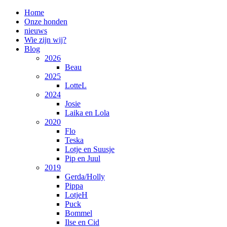
Home
Onze honden
nieuws
Wie zijn wij?
Blog
2026
Beau
2025
LotteL
2024
Josie
Laika en Lola
2020
Flo
Teska
Lotje en Suusje
Pip en Juul
2019
Gerda/Holly
Pippa
LotjeH
Puck
Bommel
Ilse en Cid