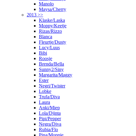
Manolo
Maysa/Cherry
2013 >>
Klaske/Laska
Moppy/Keetje
Rizas/Rizzo
Blanca
Fleurtje/Dusty
Lucy/Luus
Bibi
Roosje
Brenda/Bella
Sunny2/Siny
Margarita/Maggy
Ester
Negri/Twister
Lobke
Trufa/Diva
Laura
Anki/Miep
Lola/Djinta
Pipi/Pepper
Negra/Diva
Rubia/Flo
Pina/Moppie