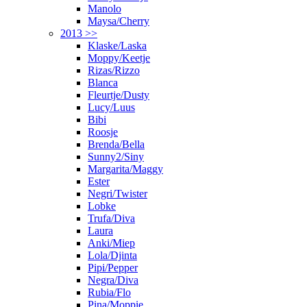
Manolo
Maysa/Cherry
2013 >>
Klaske/Laska
Moppy/Keetje
Rizas/Rizzo
Blanca
Fleurtje/Dusty
Lucy/Luus
Bibi
Roosje
Brenda/Bella
Sunny2/Siny
Margarita/Maggy
Ester
Negri/Twister
Lobke
Trufa/Diva
Laura
Anki/Miep
Lola/Djinta
Pipi/Pepper
Negra/Diva
Rubia/Flo
Pina/Moppie