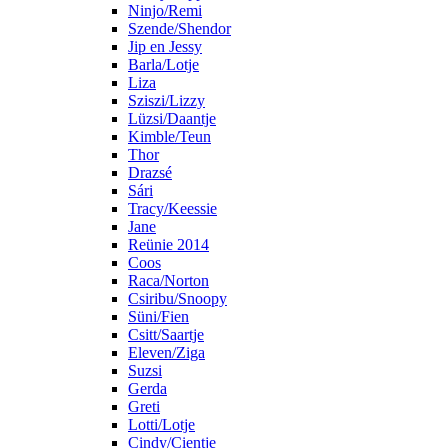
Ninjo/Remi
Szende/Shendor
Jip en Jessy
Barla/Lotje
Liza
Sziszi/Lizzy
Lüzsi/Daantje
Kimble/Teun
Thor
Drazsé
Sári
Tracy/Keessie
Jane
Reünie 2014
Coos
Raca/Norton
Csiribu/Snoopy
Süni/Fien
Csitt/Saartje
Eleven/Ziga
Suzsi
Gerda
Greti
Lotti/Lotje
Cindy/Cientje