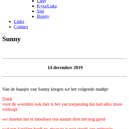
Lady
Kyra/Luka
Sigi
Bonny
Links
Contact
Sunny
14 december 2019
Van de baasjes van Sunny kregen we het volgende mailtje:
Dank
voor de woorden ook hier is het van toepassing dat niet alles mooi
verloopt
we moeten het er meedoen ons sunnie doet het nog goed
wat een karakter heeft ze .maar ze is nog steeds ons prinsesje