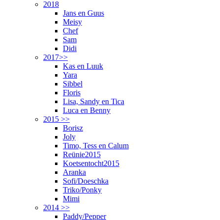
2018
Jans en Guus
Meisy
Chef
Sam
Didi
2017>>
Kas en Luuk
Yara
Sibbel
Floris
Lisa, Sandy en Tica
Luca en Benny
2015 >>
Borisz
Joly
Timo, Tess en Calum
Reünie2015
Koetsentocht2015
Aranka
Sofi/Doeschka
Triko/Ponky
Mimi
2014 >>
Paddy/Pepper