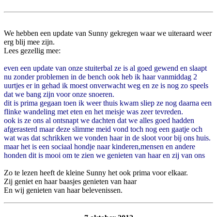
We hebben een update van Sunny gekregen waar we uiteraard weer
erg blij mee zijn.
Lees gezellig mee:
even een update van onze stuiterbal ze is al goed gewend en slaapt
nu zonder problemen in de bench ook heb ik haar vanmiddag 2
uurtjes er in gehad ik moest onverwacht weg en ze is nog zo speels
dat we bang zijn voor onze snoeren.
dit is prima gegaan toen ik weer thuis kwam sliep ze nog daarna een
flinke wandeling met eten en het meisje was zeer tevreden.
ook is ze ons al ontsnapt we dachten dat we alles goed hadden
afgerasterd maar deze slimme meid vond toch nog een gaatje och
wat was dat schrikken we vonden haar in de sloot voor bij ons huis.
maar het is een sociaal hondje naar kinderen,mensen en andere
honden dit is mooi om te zien we genieten van haar en zij van ons
Zo te lezen heeft de kleine Sunny het ook prima voor elkaar.
Zij geniet en haar baasjes genieten van haar
En wij genieten van haar belevenissen.