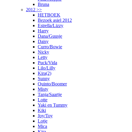
Bruna
2012 >>
HETBOEK
Bezoek asiel 2012
Estrella/Lizzy
Harry
Dana/Guusje
Daisy
Curro/Bowie
Nicky
Letty
Puck/Vida
Lilo/Lilly
Kira(2)
Sunny
Quinto/Boomer
Misty
Tanja/Saartje
Lotte
Yaki en Tummy
Kiki
Joy/Toy
Lotje
Mica
Kira