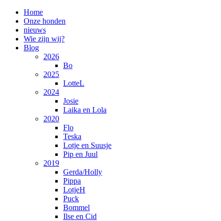
Home
Onze honden
nieuws
Wie zijn wij?
Blog
2026
Bo
2025
LotteL
2024
Josie
Laika en Lola
2020
Flo
Teska
Lotje en Suusje
Pip en Juul
2019
Gerda/Holly
Pippa
LotjeH
Puck
Bommel
Ilse en Cid