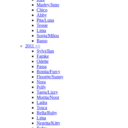
Marley/Juno
Chico
Abby
Pita/Luna
Tessie
Lima
Sonja/Milou
Basso
2011 >>
Sylvi/Ilan
Famke
Odette
Passa
Bonita/Furcy
Floortje/Sunny
Nora
Polly
Tanja/Lizzy
Morita/Noor
Ladra
Tosca
Bella/Ruby
Lima
Negrita/Kitty