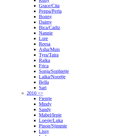
Ruby
Grace/Cita
Peppa/Perla
Bonny
Daimy
Bica/Cadiz
Nannie
Lore
Reesa
Asha/Muis
Tyra/Taira
Raika
Frica
Sonja/Sophietje
Laika/Noortje
Bella
Sari
2010 >>
Fientje
Mindy
Sandy
Mabel/Iepie
Loesje/Luka
Pinon/Sjimmie
Lissy