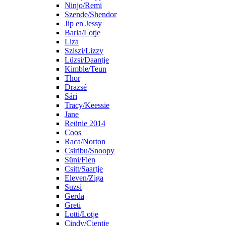
Ninjo/Remi
Szende/Shendor
Jip en Jessy
Barla/Lotje
Liza
Sziszi/Lizzy
Lüzsi/Daantje
Kimble/Teun
Thor
Drazsé
Sári
Tracy/Keessie
Jane
Reünie 2014
Coos
Raca/Norton
Csiribu/Snoopy
Süni/Fien
Csitt/Saartje
Eleven/Ziga
Suzsi
Gerda
Greti
Lotti/Lotje
Cindy/Cientje