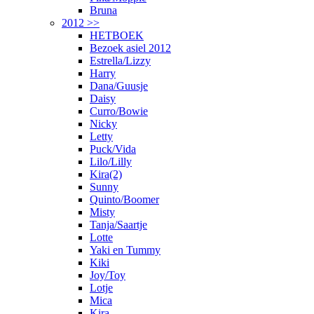
Bruna
2012 >>
HETBOEK
Bezoek asiel 2012
Estrella/Lizzy
Harry
Dana/Guusje
Daisy
Curro/Bowie
Nicky
Letty
Puck/Vida
Lilo/Lilly
Kira(2)
Sunny
Quinto/Boomer
Misty
Tanja/Saartje
Lotte
Yaki en Tummy
Kiki
Joy/Toy
Lotje
Mica
Kira