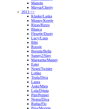
Manolo
Maysa/Cherry
2013 >>
Klaske/Laska
Moppy/Keetje
Rizas/Rizzo
Blanca
Fleurtje/Dusty
Lucy/Luus
Bibi
Roosje
Brenda/Bella
Sunny2/Siny
Margarita/Maggy
Ester
Negri/Twister
Lobke
Trufa/Diva
Laura
Anki/Miep
Lola/Djinta
Pipi/Pepper
Negra/Diva
Rubia/Flo
Pina/Moppie