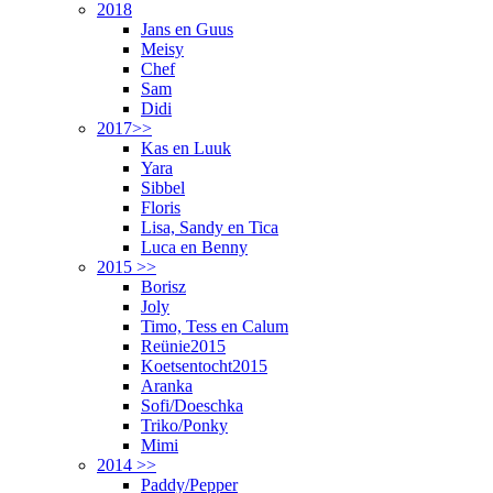
2018
Jans en Guus
Meisy
Chef
Sam
Didi
2017>>
Kas en Luuk
Yara
Sibbel
Floris
Lisa, Sandy en Tica
Luca en Benny
2015 >>
Borisz
Joly
Timo, Tess en Calum
Reünie2015
Koetsentocht2015
Aranka
Sofi/Doeschka
Triko/Ponky
Mimi
2014 >>
Paddy/Pepper