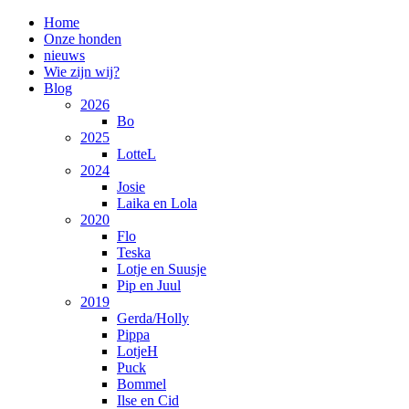
Home
Onze honden
nieuws
Wie zijn wij?
Blog
2026
Bo
2025
LotteL
2024
Josie
Laika en Lola
2020
Flo
Teska
Lotje en Suusje
Pip en Juul
2019
Gerda/Holly
Pippa
LotjeH
Puck
Bommel
Ilse en Cid