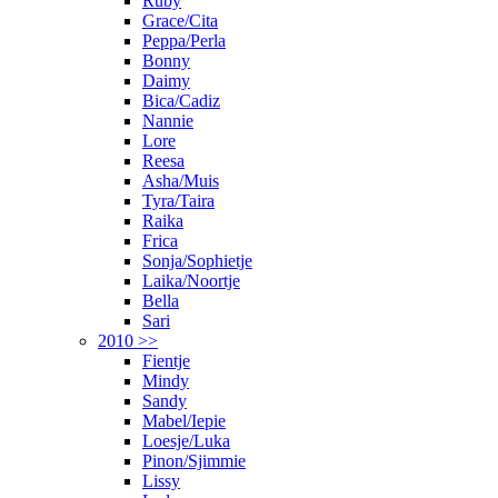
Ruby
Grace/Cita
Peppa/Perla
Bonny
Daimy
Bica/Cadiz
Nannie
Lore
Reesa
Asha/Muis
Tyra/Taira
Raika
Frica
Sonja/Sophietje
Laika/Noortje
Bella
Sari
2010 >>
Fientje
Mindy
Sandy
Mabel/Iepie
Loesje/Luka
Pinon/Sjimmie
Lissy