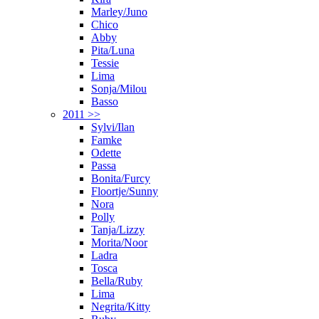
Marley/Juno
Chico
Abby
Pita/Luna
Tessie
Lima
Sonja/Milou
Basso
2011 >>
Sylvi/Ilan
Famke
Odette
Passa
Bonita/Furcy
Floortje/Sunny
Nora
Polly
Tanja/Lizzy
Morita/Noor
Ladra
Tosca
Bella/Ruby
Lima
Negrita/Kitty