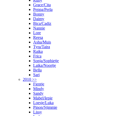
Ruby
Grace/Cita
Peppa/Perla
Bonny
Daimy
Bica/Cadiz
Nannie
Lore
Reesa
Asha/Muis
Tyra/Taira
Raika
Frica
Sonja/Sophietje
Laika/Noortje
Bella
Sari
2010 >>
Fientje
Mindy
Sandy
Mabel/Iepie
Loesje/Luka
Pinon/Sjimmie
Lissy