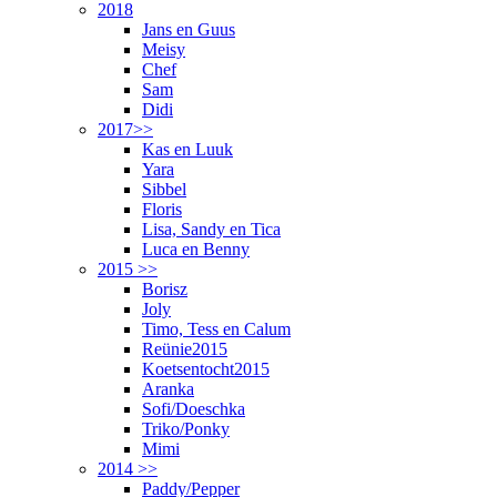
2018
Jans en Guus
Meisy
Chef
Sam
Didi
2017>>
Kas en Luuk
Yara
Sibbel
Floris
Lisa, Sandy en Tica
Luca en Benny
2015 >>
Borisz
Joly
Timo, Tess en Calum
Reünie2015
Koetsentocht2015
Aranka
Sofi/Doeschka
Triko/Ponky
Mimi
2014 >>
Paddy/Pepper