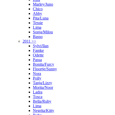
Marley/Juno
Chico
Abby
Pita/Luna
Tessie
Lima
Sonja/Milou
Basso
2011 >>
Sylvi/Ilan
Famke
Odette
Passa
Bonita/Furcy
Floortje/Sunny
Nora
Polly
Tanja/Lizzy
Morita/Noor
Ladra
Tosca
Bella/Ruby
Lima
Negrita/Kitty