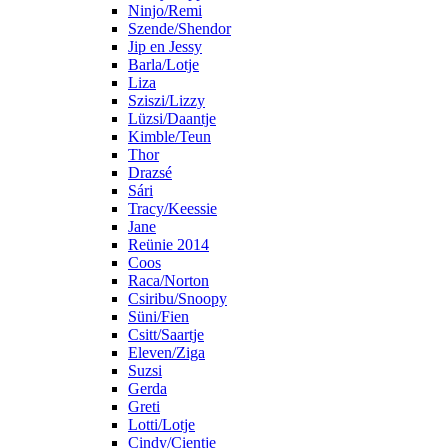
Ninjo/Remi
Szende/Shendor
Jip en Jessy
Barla/Lotje
Liza
Sziszi/Lizzy
Lüzsi/Daantje
Kimble/Teun
Thor
Drazsé
Sári
Tracy/Keessie
Jane
Reünie 2014
Coos
Raca/Norton
Csiribu/Snoopy
Süni/Fien
Csitt/Saartje
Eleven/Ziga
Suzsi
Gerda
Greti
Lotti/Lotje
Cindy/Cientje