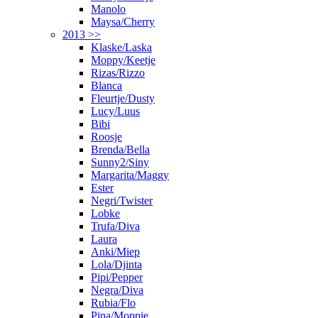
Manolo
Maysa/Cherry
2013 >>
Klaske/Laska
Moppy/Keetje
Rizas/Rizzo
Blanca
Fleurtje/Dusty
Lucy/Luus
Bibi
Roosje
Brenda/Bella
Sunny2/Siny
Margarita/Maggy
Ester
Negri/Twister
Lobke
Trufa/Diva
Laura
Anki/Miep
Lola/Djinta
Pipi/Pepper
Negra/Diva
Rubia/Flo
Pina/Moppie