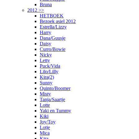
Bruna
2012 >>
HETBOEK
Bezoek asiel 2012
Estrella/Lizzy
Harry
Dana/Guusje
Daisy
Curro/Bowie
Nicky
Letty
Puck/Vida
Lilo/Lilly
Kira(2)
Sunny
Quinto/Boomer
Misty
Tanja/Saartje
Lotte
Yaki en Tummy
Kiki
Joy/Toy
Lotje
Mica
Kira