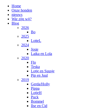
Home
Onze honden
nieuws
Wie zijn wij?
Blog
2026
Bo
2025
LotteL
2024
Josie
Laika en Lola
2020
Flo
Teska
Lotje en Suusje
Pip en Juul
2019
Gerda/Holly
Pippa
LotjeH
Puck
Bommel
Ilse en Cid