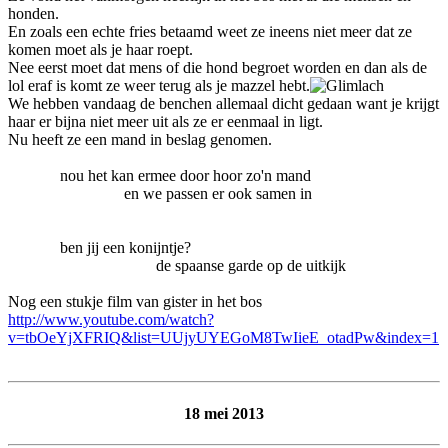
honden.
En zoals een echte fries betaamd weet ze ineens niet meer dat ze
komen moet als je haar roept.
Nee eerst moet dat mens of die hond begroet worden en dan als de
lol eraf is komt ze weer terug als je mazzel hebt.
We hebben vandaag de benchen allemaal dicht gedaan want je krijgt
haar er bijna niet meer uit als ze er eenmaal in ligt.
Nu heeft ze een mand in beslag genomen.
nou het kan ermee door hoor zo'n mand
en we passen er ook samen in
ben jij een konijntje?
de spaanse garde op de uitkijk
Nog een stukje film van gister in het bos
http://www.youtube.com/watch?
v=tbOeYjXFRIQ&list=UUjyUYEGoM8TwIieE_otadPw&index=1
18 mei 2013