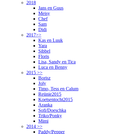
2018
Jans en Guus
Meisy
Chef
Sam
Didi
2017>>
Kas en Luuk
Yara
Sibbel
Floris
Lisa, Sandy en Tica
Luca en Benny
2015 >>
Borisz
Joly
Timo, Tess en Calum
Reünie2015
Koetsentocht2015
Aranka
Sofi/Doeschka
Triko/Ponky
Mimi
2014 >>
Paddy/Pepper