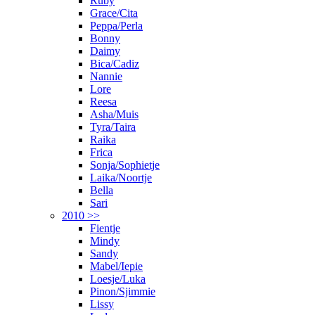
Ruby
Grace/Cita
Peppa/Perla
Bonny
Daimy
Bica/Cadiz
Nannie
Lore
Reesa
Asha/Muis
Tyra/Taira
Raika
Frica
Sonja/Sophietje
Laika/Noortje
Bella
Sari
2010 >>
Fientje
Mindy
Sandy
Mabel/Iepie
Loesje/Luka
Pinon/Sjimmie
Lissy