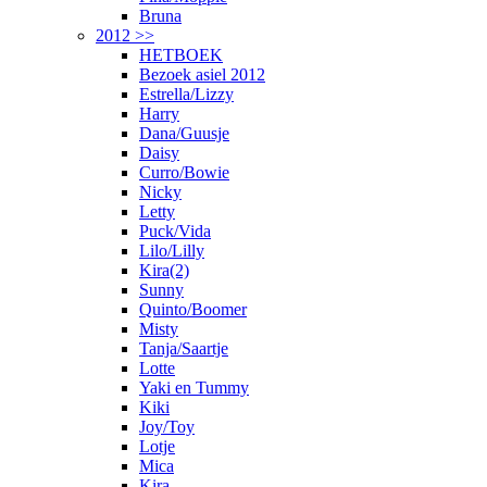
Bruna
2012 >>
HETBOEK
Bezoek asiel 2012
Estrella/Lizzy
Harry
Dana/Guusje
Daisy
Curro/Bowie
Nicky
Letty
Puck/Vida
Lilo/Lilly
Kira(2)
Sunny
Quinto/Boomer
Misty
Tanja/Saartje
Lotte
Yaki en Tummy
Kiki
Joy/Toy
Lotje
Mica
Kira