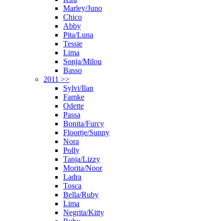
Marley/Juno
Chico
Abby
Pita/Luna
Tessie
Lima
Sonja/Milou
Basso
2011 >>
Sylvi/Ilan
Famke
Odette
Passa
Bonita/Furcy
Floortje/Sunny
Nora
Polly
Tanja/Lizzy
Morita/Noor
Ladra
Tosca
Bella/Ruby
Lima
Negrita/Kitty