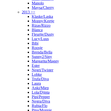
Manolo
Maysa/Cherry
2013 >>
Klaske/Laska
Moppy/Keetje
Rizas/Rizzo
Blanca
Fleurtje/Dusty
Lucy/Luus
Bibi
Roosje
Brenda/Bella
Sunny2/Siny
Margarita/Maggy
Ester
Negri/Twister
Lobke
Trufa/Diva
Laura
Anki/Miep
Lola/Djinta
Pipi/Pepper
Negra/Diva
Rubia/Flo
Pina/Moppie