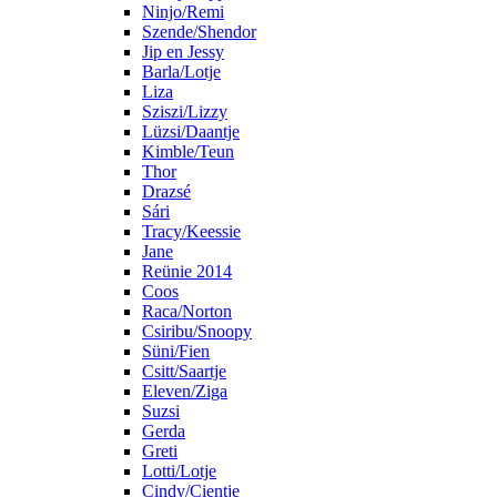
Ninjo/Remi
Szende/Shendor
Jip en Jessy
Barla/Lotje
Liza
Sziszi/Lizzy
Lüzsi/Daantje
Kimble/Teun
Thor
Drazsé
Sári
Tracy/Keessie
Jane
Reünie 2014
Coos
Raca/Norton
Csiribu/Snoopy
Süni/Fien
Csitt/Saartje
Eleven/Ziga
Suzsi
Gerda
Greti
Lotti/Lotje
Cindy/Cientje