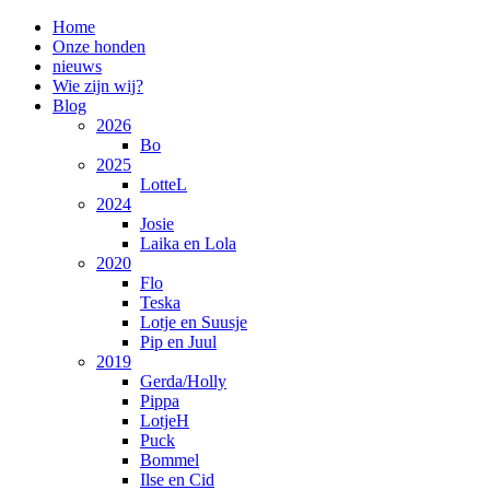
Home
Onze honden
nieuws
Wie zijn wij?
Blog
2026
Bo
2025
LotteL
2024
Josie
Laika en Lola
2020
Flo
Teska
Lotje en Suusje
Pip en Juul
2019
Gerda/Holly
Pippa
LotjeH
Puck
Bommel
Ilse en Cid