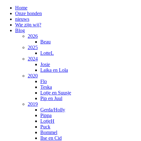
Home
Onze honden
nieuws
Wie zijn wij?
Blog
2026
Beau
2025
LotteL
2024
Josie
Laika en Lola
2020
Flo
Teska
Lotje en Suusje
Pip en Juul
2019
Gerda/Holly
Pippa
LotjeH
Puck
Bommel
Ilse en Cid