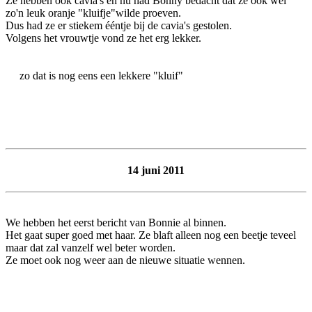
Ze hebben ook cavia's en nu had Bonny bedacht dat ze ook wel
zo'n leuk oranje "kluifje"wilde proeven.
Dus had ze er stiekem ééntje bij de cavia's gestolen.
Volgens het vrouwtje vond ze het erg lekker.
zo dat is nog eens een lekkere "kluif"
14 juni 2011
We hebben het eerst bericht van Bonnie al binnen.
Het gaat super goed met haar. Ze blaft alleen nog een beetje teveel
maar dat zal vanzelf wel beter worden.
Ze moet ook nog weer aan de nieuwe situatie wennen.