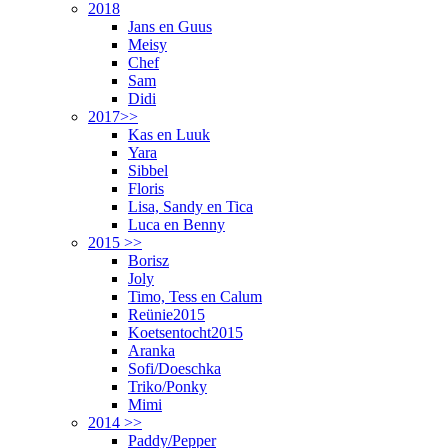
2018
Jans en Guus
Meisy
Chef
Sam
Didi
2017>>
Kas en Luuk
Yara
Sibbel
Floris
Lisa, Sandy en Tica
Luca en Benny
2015 >>
Borisz
Joly
Timo, Tess en Calum
Reünie2015
Koetsentocht2015
Aranka
Sofi/Doeschka
Triko/Ponky
Mimi
2014 >>
Paddy/Pepper