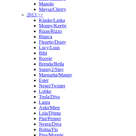
Manolo
Maysa/Cherry
2013 >>
Klaske/Laska
Moppy/Keetje
Rizas/Rizzo
Blanca
Fleurtje/Dusty
Lucy/Luus
Bibi
Roosje
Brenda/Bella
Sunny2/Siny
Margarita/Maggy
Ester
Negri/Twister
Lobke
Trufa/Diva
Laura
Anki/Miep
Lola/Djinta
Pipi/Pepper
Negra/Diva
Rubia/Flo
Pina/Moppie