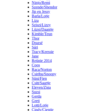
Ninjo/Remi
Szende/Shendor
Jip en Jessy
Barla/Lotje
Liza
Sziszi/Lizzy
Lüzsi/Daantje
Kimble/Teun
Thor
Drazsé
Sári
Tracy/Keessie
Jane
Reünie 2014
Coos
Raca/Norton
Csiribu/Snoopy
Süni/Fien
Csitt/Saartje
Eleven/Ziga
Suzsi
Gerda
Greti
Lotti/Lotje
Cindy/Cientje