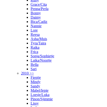
Ruby
Grace/Cita
Peppa/Perla
Bonny
Daimy
Bica/Cadiz
Nannie
Lore
Reesa
Asha/Muis
Tyra/Taira
Raika
Frica
Sonja/Sophietje
Laika/Noortje
Bella
Sari
2010 >>
Fientje
Mindy
Sandy
Mabel/Iepie
Loesje/Luka
Pinon/Sjimmie
Lissy