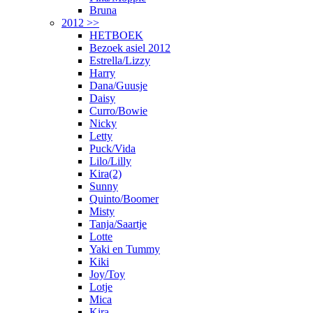
Bruna
2012 >>
HETBOEK
Bezoek asiel 2012
Estrella/Lizzy
Harry
Dana/Guusje
Daisy
Curro/Bowie
Nicky
Letty
Puck/Vida
Lilo/Lilly
Kira(2)
Sunny
Quinto/Boomer
Misty
Tanja/Saartje
Lotte
Yaki en Tummy
Kiki
Joy/Toy
Lotje
Mica
Kira