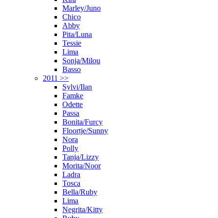
Marley/Juno
Chico
Abby
Pita/Luna
Tessie
Lima
Sonja/Milou
Basso
2011 >>
Sylvi/Ilan
Famke
Odette
Passa
Bonita/Furcy
Floortje/Sunny
Nora
Polly
Tanja/Lizzy
Morita/Noor
Ladra
Tosca
Bella/Ruby
Lima
Negrita/Kitty