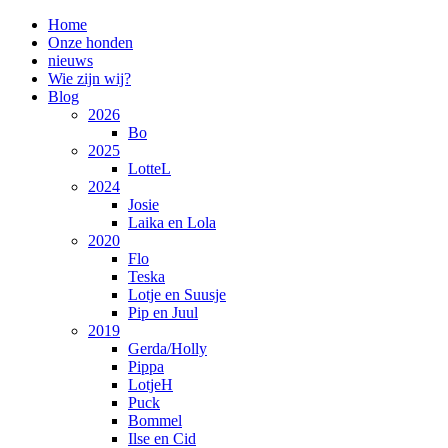
Home
Onze honden
nieuws
Wie zijn wij?
Blog
2026
Bo
2025
LotteL
2024
Josie
Laika en Lola
2020
Flo
Teska
Lotje en Suusje
Pip en Juul
2019
Gerda/Holly
Pippa
LotjeH
Puck
Bommel
Ilse en Cid