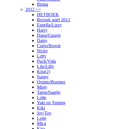
Bruna
2012 >>
HETBOEK
Bezoek asiel 2012
Estrella/Lizzy
Harry
Dana/Guusje
Daisy
Curro/Bowie
Nicky
Letty
Puck/Vida
Lilo/Lilly
Kira(2)
Sunny
Quinto/Boomer
Misty
Tanja/Saartje
Lotte
Yaki en Tummy
Kiki
Joy/Toy
Lotje
Mica
Kira