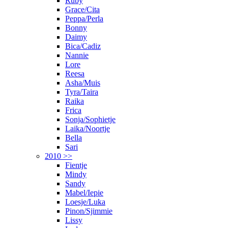
Ruby
Grace/Cita
Peppa/Perla
Bonny
Daimy
Bica/Cadiz
Nannie
Lore
Reesa
Asha/Muis
Tyra/Taira
Raika
Frica
Sonja/Sophietje
Laika/Noortje
Bella
Sari
2010 >>
Fientje
Mindy
Sandy
Mabel/Iepie
Loesje/Luka
Pinon/Sjimmie
Lissy