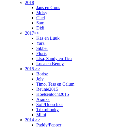
2018
Jans en Guus
Meisy
Chef
Sam
Didi
2017>>
Kas en Luuk
Yara
Sibbel
Floris
Lisa, Sandy en Tica
Luca en Benny
2015 >>
Borisz
Joly
Timo, Tess en Calum
Reünie2015
Koetsentocht2015
Aranka
Sofi/Doeschka
Triko/Ponky
Mimi
2014 >>
Paddy/Pepper