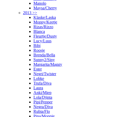
Manolo
Maysa/Cherry
2013 >>
Klaske/Laska
Moppy/Keetje
Rizas/Rizzo
Blanca
Fleurtje/Dusty
Lucy/Luus
Bibi
Roosje
Brenda/Bella
Sunny2/Siny
Margarita/Maggy
Ester
Negri/Twister
Lobke
Trufa/Diva
Laura
Anki/Miep
Lola/Djinta
Pipi/Pepper
Negra/Diva
Rubia/Flo
Pina/Moppie