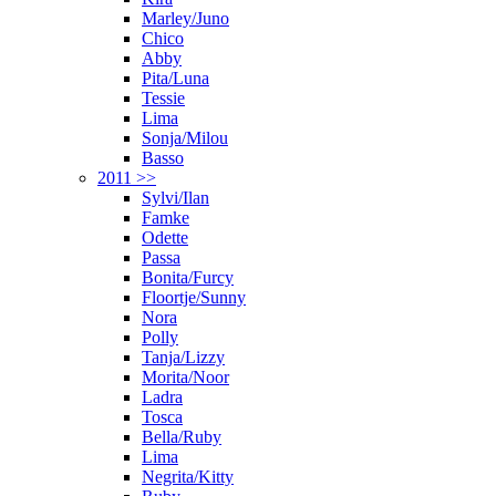
Marley/Juno
Chico
Abby
Pita/Luna
Tessie
Lima
Sonja/Milou
Basso
2011 >>
Sylvi/Ilan
Famke
Odette
Passa
Bonita/Furcy
Floortje/Sunny
Nora
Polly
Tanja/Lizzy
Morita/Noor
Ladra
Tosca
Bella/Ruby
Lima
Negrita/Kitty