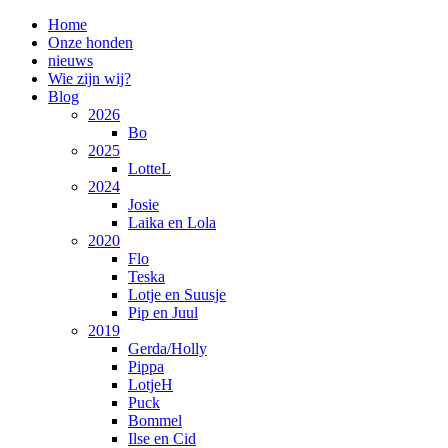
Home
Onze honden
nieuws
Wie zijn wij?
Blog
2026
Bo
2025
LotteL
2024
Josie
Laika en Lola
2020
Flo
Teska
Lotje en Suusje
Pip en Juul
2019
Gerda/Holly
Pippa
LotjeH
Puck
Bommel
Ilse en Cid