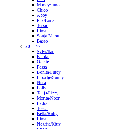
Marley/Juno
Chico
Abby
Pita/Luna
Tessie
Lima
Sonja/Milou
Basso
2011 >>
Sylvi/Ilan
Famke
Odette
Passa
Bonita/Furcy
Floortje/Sunny
Nora
Polly
Tanja/Lizzy
Morita/Noor
Ladra
Tosca
Bella/Ruby
Lima
Negrita/Kitty