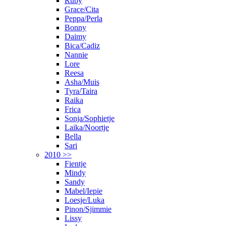
Ruby
Grace/Cita
Peppa/Perla
Bonny
Daimy
Bica/Cadiz
Nannie
Lore
Reesa
Asha/Muis
Tyra/Taira
Raika
Frica
Sonja/Sophietje
Laika/Noortje
Bella
Sari
2010 >>
Fientje
Mindy
Sandy
Mabel/Iepie
Loesje/Luka
Pinon/Sjimmie
Lissy