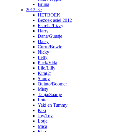
Bruna
2012 >>
HETBOEK
Bezoek asiel 2012
Estrella/Lizzy
Harry
Dana/Guusje
Daisy
Curro/Bowie
Nicky
Letty
Puck/Vida
Lilo/Lilly
Kira(2)
Sunny
Quinto/Boomer
Misty
Tanja/Saartje
Lotte
Yaki en Tummy
Kiki
Joy/Toy
Lotje
Mica
Kira