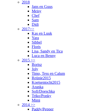
2018
Jans en Guus
Meisy
Chef
Sam
Didi
2017>>
Kas en Luuk
Yara
Sibbel
Floris
Lisa, Sandy en Tica
Luca en Benny
2015 >>
Borisz
Joly
Timo, Tess en Calum
Reünie2015
Koetsentocht2015
Aranka
Sofi/Doeschka
Triko/Ponky
Mimi
2014 >>
Paddy/Pepper