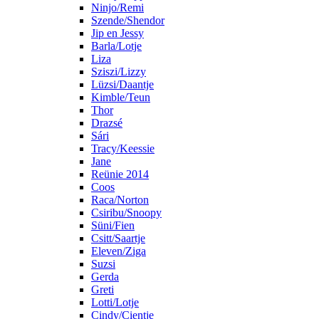
Ninjo/Remi
Szende/Shendor
Jip en Jessy
Barla/Lotje
Liza
Sziszi/Lizzy
Lüzsi/Daantje
Kimble/Teun
Thor
Drazsé
Sári
Tracy/Keessie
Jane
Reünie 2014
Coos
Raca/Norton
Csiribu/Snoopy
Süni/Fien
Csitt/Saartje
Eleven/Ziga
Suzsi
Gerda
Greti
Lotti/Lotje
Cindy/Cientje