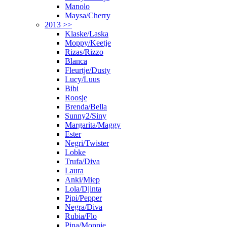
Manolo
Maysa/Cherry
2013 >>
Klaske/Laska
Moppy/Keetje
Rizas/Rizzo
Blanca
Fleurtje/Dusty
Lucy/Luus
Bibi
Roosje
Brenda/Bella
Sunny2/Siny
Margarita/Maggy
Ester
Negri/Twister
Lobke
Trufa/Diva
Laura
Anki/Miep
Lola/Djinta
Pipi/Pepper
Negra/Diva
Rubia/Flo
Pina/Moppie