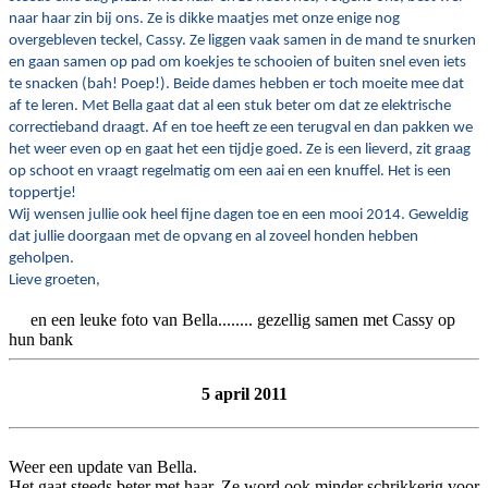
naar haar zin bij ons. Ze is dikke maatjes met onze enige nog
overgebleven teckel, Cassy. Ze liggen vaak samen in de mand te snurken
en gaan samen op pad om koekjes te schooien of buiten snel even iets
te snacken (bah! Poep!). Beide dames hebben er toch moeite mee dat
af te leren. Met Bella gaat dat al een stuk beter om dat ze elektrische
correctieband draagt. Af en toe heeft ze een terugval en dan pakken we
het weer even op en gaat het een tijdje goed. Ze is een lieverd, zit graag
op schoot en vraagt regelmatig om een aai en een knuffel. Het is een
toppertje!
Wij wensen jullie ook heel fijne dagen toe en een mooi 2014. Geweldig
dat jullie doorgaan met de opvang en al zoveel honden hebben
geholpen.
Lieve groeten,
en een leuke foto van Bella........ gezellig samen met Cassy op
hun bank
5 april 2011
Weer een update van Bella.
Het gaat steeds beter met haar. Ze word ook minder schrikkerig voor