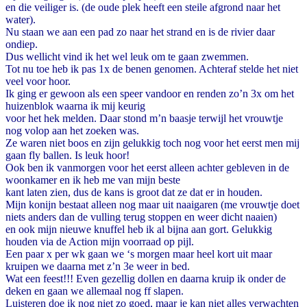
en die veiliger is. (de oude plek heeft een steile afgrond naar het
water).
Nu staan we aan een pad zo naar het strand en is de rivier daar
ondiep.
Dus wellicht vind ik het wel leuk om te gaan zwemmen.
Tot nu toe heb ik pas 1x de benen genomen. Achteraf stelde het niet
veel voor hoor.
Ik ging er gewoon als een speer vandoor en renden zo’n 3x om het
huizenblok waarna ik mij keurig
voor het hek melden. Daar stond m’n baasje terwijl het vrouwtje
nog volop aan het zoeken was.
Ze waren niet boos en zijn gelukkig toch nog voor het eerst men mij
gaan fly ballen. Is leuk hoor!
Ook ben ik vanmorgen voor het eerst alleen achter gebleven in de
woonkamer en ik heb me van mijn beste
kant laten zien, dus de kans is groot dat ze dat er in houden.
Mijn konijn bestaat alleen nog maar uit naaigaren (me vrouwtje doet
niets anders dan de vulling terug stoppen en weer dicht naaien)
en ook mijn nieuwe knuffel heb ik al bijna aan gort. Gelukkig
houden via de Action mijn voorraad op pijl.
Een paar x per wk gaan we ‘s morgen maar heel kort uit maar
kruipen we daarna met z’n 3e weer in bed.
Wat een feest!!! Even gezellig dollen en daarna kruip ik onder de
deken en gaan we allemaal nog ff slapen.
Luisteren doe ik nog niet zo goed, maar je kan niet alles verwachten