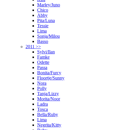
Marley/Juno
Chico
Abby
Pita/Luna
Tessie
Lima
Sonja/Milou
Basso
2011 >>
Sylvi/Ilan
Famke
Odette
Passa
Bonita/Furcy
Floortje/Sunny
Nora
Polly
Tanja/Lizzy
Morita/Noor
Ladra
Tosca
Bella/Ruby
Lima
Negrita/Kitty