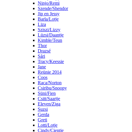
Ninjo/Remi
Szende/Shendor
Jip en Jessy
Barla/Lotje
Liza
Sziszi/Lizzy
Lüzsi/Daantje
Kimble/Teun
Thor
Drazsé
Sári
Tracy/Keessie
Jane
Reünie 2014
Coos
Raca/Norton
Csiribu/Snoopy
Süni/Fien
Csitt/Saartje
Eleven/Ziga
Suzsi
Gerda
Greti
Lotti/Lotje
Cindy/Cientje