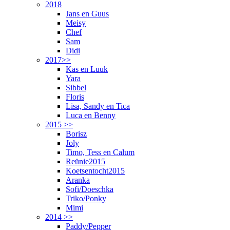
2018
Jans en Guus
Meisy
Chef
Sam
Didi
2017>>
Kas en Luuk
Yara
Sibbel
Floris
Lisa, Sandy en Tica
Luca en Benny
2015 >>
Borisz
Joly
Timo, Tess en Calum
Reünie2015
Koetsentocht2015
Aranka
Sofi/Doeschka
Triko/Ponky
Mimi
2014 >>
Paddy/Pepper