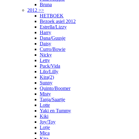
Bruna
2012 >>
HETBOEK
Bezoek asiel 2012
Estrella/Lizzy
Harry
Dana/Guusje
Daisy
Curro/Bowie
Nicky
Letty
Puck/Vida
Lilo/Lilly
Kira(2)
Sunny
Quinto/Boomer
Misty
Tanja/Saartje
Lotte
Yaki en Tummy
Kiki
Joy/Toy
Lotje
Mica
Kira