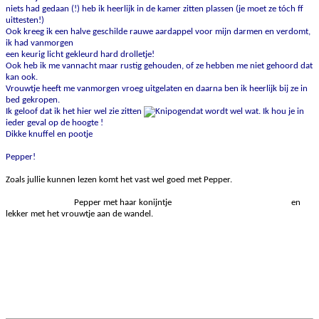
niets had gedaan (!) heb ik heerlijk in de kamer zitten plassen (je moet ze tóch ff
uittesten!)
Ook kreeg ik een halve geschilde rauwe aardappel voor mijn darmen en verdomt,
ik had vanmorgen
een keurig licht gekleurd hard drolletje!
Ook heb ik me vannacht maar rustig gehouden, of ze hebben me niet gehoord dat
kan ook.
Vrouwtje heeft me vanmorgen vroeg uitgelaten en daarna ben ik heerlijk bij ze in
bed gekropen.
Ik geloof dat ik het hier wel zie zitten
dat wordt wel wat. Ik hou je in
ieder geval op de hoogte !
Dikke knuffel en pootje
Pepper!
Zoals jullie kunnen lezen komt het vast wel goed met Pepper.
Pepper met haar konijntje en
lekker met het vrouwtje aan de wandel.