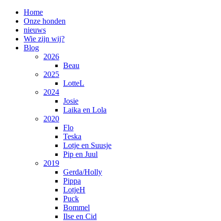
Home
Onze honden
nieuws
Wie zijn wij?
Blog
2026
Beau
2025
LotteL
2024
Josie
Laika en Lola
2020
Flo
Teska
Lotje en Suusje
Pip en Juul
2019
Gerda/Holly
Pippa
LotjeH
Puck
Bommel
Ilse en Cid