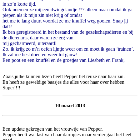
in zo’n korte tijd.
Ook noemen ze mij een dwingelandje !?? alleen maar omdat ik ga
piepen als ik mijn zin niet krijg of omdat
het me te lang duurt voordat ze me knuffel weg gooien. Snap jij
dat!?
Ik ben geregistreerd in het bestand van de gezelschapsdieren en bij
de dierenarts, daar waren ze erg van
mij gecharmeerd, uiteraard!
Zo, ik krijg zo m’n oefen lijntje weer om en moet ik gaan ‘trainen’.
Ik zal me best doen en weer tot gauw!
Een poot en een knuffel en de groetjes van Liesbeth en Frank,
Zoals jullie kunnen lezen heeft Pepper het reuze naar haar zin.
En heeft ze geweldige baasjes die alles voor haar over hebben.
Super!!!!
10 maart 2013
Een update gekregen van het vrouwtje van Pepper.
Pepper heeft wat last van haar darmpjes maar verder gaat het heel