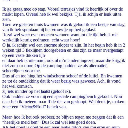
Ik ga graag mee op stap. Vooral terrasjes vind ik heerlijk of over de
markt lopen. Overal heb ik wel bekijks. Tja, ik schijn er leuk uit te
zien.
Toen we gisteren thuis kwamen was ik geloof ik een beetje van slag
van ik heb spontaan bij het vrouwtje op bed geplast.
‘k zal wel weer even moeten wennen want tot die tijd heb ik me
werkelijk keurig gedragen, echt waar hoor!
O ja, ik schijn wel een enorme sloper te zijn. In het begin heb ik in 2
weken tijd 3 flexlijnen doorgebeten en dus zijn ze maar overgestapt
op een vaste dikken lijn
en daar heb ik uiteraard, ook al m’n tanden ingezet, maar die krijg ik
niet zomaar door. Op de camping hadden ze als alternatief,
scheerlijnen voor me.
Dus af en toe hing het windscherm scheef of de luifel. En kwamen
ze tot de ontdekking dat ik weer bezig was geweest. Ach, ik vond
het wel komisch,
zij iets minder op het laatst (geloof ik).
Ook hadden ze voor mij een speciale campingbench gekocht. Nou
daar heb ik meteen maar ff de rits van gesloopt. Wat denk je, maken
ze er een “Victor&Rolf” bench van.
Maar, hoe ik het ook probeer, ze blijven tegen me zeggen dat ik een
“heerlijke meid ben”. Dus ik zal wel iets goed doen.
Als het goed is doet ze een paar leuke foto’s van mij erbij en mijn