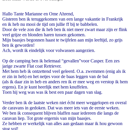
Hallo Tante Marianne en Ome Ahrend,
Gisteren ben ik teruggekomen van een lange vakantie in Frankrijk
en ik heb nu mooi de tijd om jullie ff bij te babbelen.
Door de vele zon die ik heb ben ik niet meer zwart maar zijn er flink
veel grijze en blonden haren tussen gekomen.
Mijn baasjes begonnen haast te twijfelen aan mijn leeftijd, zo grijs
ben ik geworden!
Ach, wordt ik eindelijk voor volwassen aangezien.
Op de camping ben ik helemaal “gevallen”voor Casper. Een zes
jarige zwarte Flat coat Retriever.
Met hem heb ik ontzettend veel geleerd. O.a. zwemmen (enig als ik
er zin in heb) en het netjes voor de baas leggen van de bal
(als ik daar zin in heb en anders ren ik er mee weg en verstop ik hem
ergens). En je kunt heerlijk met hem knuffelen.
Toen hij weg was was ik best een paar dagen van slag.
Verder ben ik de laatste weken niet écht meer weggelopen en overal
de caravans in gedoken. Dat was meer iets van de eerste weken.
We ben ik consequent blijven blaffen naar iedereen die langs de
caravan liep. Tot grote ergernis van mijn baasjes.
Ze hebben er werkelijk van alles aan gedaan maar ik hou gewoon
stug vol!