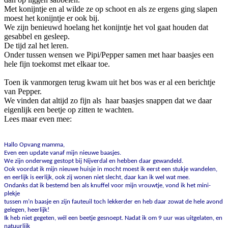
Met konijntje en al wilde ze op schoot en als ze ergens ging slapen
moest het konijntje er ook bij.
We zijn benieuwd hoelang het konijntje het vol gaat houden dat
gesabbel en gesleep.
De tijd zal het leren.
Onder tussen wensen we Pipi/Pepper samen met haar baasjes een
hele fijn toekomst met elkaar toe.
Toen ik vanmorgen terug kwam uit het bos was er al een berichtje
van Pepper.
We vinden dat altijd zo fijn als haar baasjes snappen dat we daar
eigenlijk een beetje op zitten te wachten.
Lees maar even mee:
Hallo Opvang mamma,
Even een update vanaf mijn nieuwe baasjes.
We zijn onderweg gestopt bij Nijverdal en hebben daar gewandeld.
Ook voordat ik mijn nieuwe huisje in mocht moest ik eerst een stukje wandelen,
en eerlijk is eerlijk, ook zij wonen niet slecht, daar kan ik wel wat mee.
Ondanks dat ik bestemd ben als knuffel voor mijn vrouwtje, vond ik het mini-
plekje
tussen m’n baasje en zijn fauteuil toch lekkerder en heb daar zowat de hele avond
gelegen, heerlijk!
Ik heb niet gegeten, wél een beetje gesnoept. Nadat ik om 9 uur was uitgelaten, en
natuurlijk