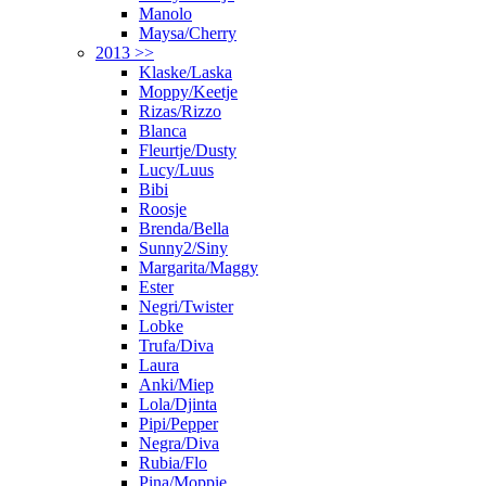
Manolo
Maysa/Cherry
2013 >>
Klaske/Laska
Moppy/Keetje
Rizas/Rizzo
Blanca
Fleurtje/Dusty
Lucy/Luus
Bibi
Roosje
Brenda/Bella
Sunny2/Siny
Margarita/Maggy
Ester
Negri/Twister
Lobke
Trufa/Diva
Laura
Anki/Miep
Lola/Djinta
Pipi/Pepper
Negra/Diva
Rubia/Flo
Pina/Moppie