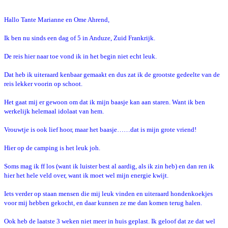
Hallo Tante Marianne en Ome Ahrend,
Ik ben nu sinds een dag of 5 in Anduze, Zuid Frankrijk.
De reis hier naar toe vond ik in het begin niet echt leuk.
Dat heb ik uiteraard kenbaar gemaakt en dus zat ik de grootste gedeelte van de
reis lekker voorin op schoot.
Het gaat mij er gewoon om dat ik mijn baasje kan aan staren. Want ik ben
werkelijk helemaal idolaat van hem.
Vrouwtje is ook lief hoor, maar het baasje……dat is mijn grote vriend!
Hier op de camping is het leuk joh.
Soms mag ik ff los (want ik luister best al aardig, als ik zin heb) en dan ren ik
hier het hele veld over, want ik moet wel mijn energie kwijt.
Iets verder op staan mensen die mij leuk vinden en uiteraard hondenkoekjes
voor mij hebben gekocht, en daar kunnen ze me dan komen terug halen.
Ook heb de laatste 3 weken niet meer in huis geplast. Ik geloof dat ze dat wel