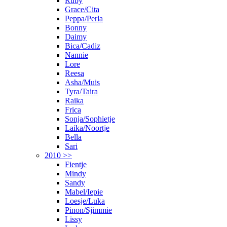
Ruby
Grace/Cita
Peppa/Perla
Bonny
Daimy
Bica/Cadiz
Nannie
Lore
Reesa
Asha/Muis
Tyra/Taira
Raika
Frica
Sonja/Sophietje
Laika/Noortje
Bella
Sari
2010 >>
Fientje
Mindy
Sandy
Mabel/Iepie
Loesje/Luka
Pinon/Sjimmie
Lissy