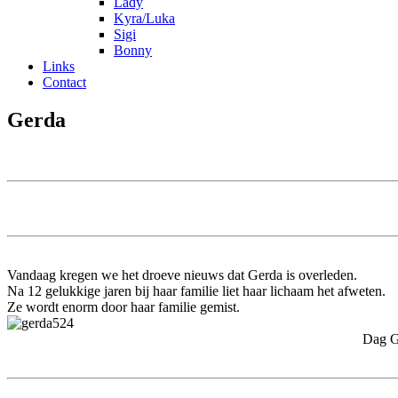
Lady
Kyra/Luka
Sigi
Bonny
Links
Contact
Gerda
Vandaag kregen we het droeve nieuws dat Gerda is overleden.
Na 12 gelukkige jaren bij haar familie liet haar lichaam het afweten.
Ze wordt enorm door haar familie gemist.
Dag Gerda ook wij zullen j