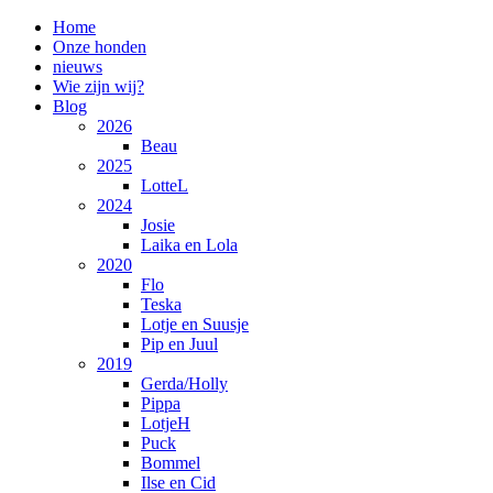
Home
Onze honden
nieuws
Wie zijn wij?
Blog
2026
Beau
2025
LotteL
2024
Josie
Laika en Lola
2020
Flo
Teska
Lotje en Suusje
Pip en Juul
2019
Gerda/Holly
Pippa
LotjeH
Puck
Bommel
Ilse en Cid