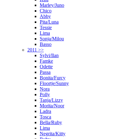
Marley/Juno
Chico
Abby
Pita/Luna
Tessie
Lima
Sonja/Milou
Basso
2011 >>
Sylvi/Ilan
Famke
Odette
Passa
Bonita/Furcy
Floortje/Sunny
Nora
Polly
Tanja/Lizzy
Morita/Noor
Ladra
Tosca
Bella/Ruby
Lima
Negrita/Kitty