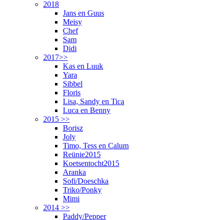
2018
Jans en Guus
Meisy
Chef
Sam
Didi
2017>>
Kas en Luuk
Yara
Sibbel
Floris
Lisa, Sandy en Tica
Luca en Benny
2015 >>
Borisz
Joly
Timo, Tess en Calum
Reünie2015
Koetsentocht2015
Aranka
Sofi/Doeschka
Triko/Ponky
Mimi
2014 >>
Paddy/Pepper