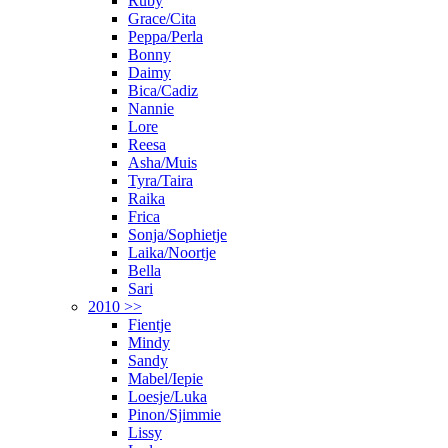
Ruby
Grace/Cita
Peppa/Perla
Bonny
Daimy
Bica/Cadiz
Nannie
Lore
Reesa
Asha/Muis
Tyra/Taira
Raika
Frica
Sonja/Sophietje
Laika/Noortje
Bella
Sari
2010 >>
Fientje
Mindy
Sandy
Mabel/Iepie
Loesje/Luka
Pinon/Sjimmie
Lissy