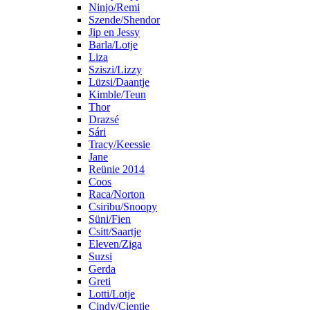
Ninjo/Remi
Szende/Shendor
Jip en Jessy
Barla/Lotje
Liza
Sziszi/Lizzy
Lüzsi/Daantje
Kimble/Teun
Thor
Drazsé
Sári
Tracy/Keessie
Jane
Reünie 2014
Coos
Raca/Norton
Csiribu/Snoopy
Süni/Fien
Csitt/Saartje
Eleven/Ziga
Suzsi
Gerda
Greti
Lotti/Lotje
Cindy/Cientje