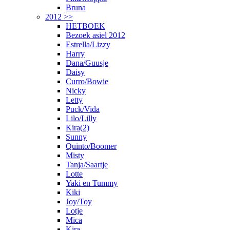
Bruna
2012 >>
HETBOEK
Bezoek asiel 2012
Estrella/Lizzy
Harry
Dana/Guusje
Daisy
Curro/Bowie
Nicky
Letty
Puck/Vida
Lilo/Lilly
Kira(2)
Sunny
Quinto/Boomer
Misty
Tanja/Saartje
Lotte
Yaki en Tummy
Kiki
Joy/Toy
Lotje
Mica
Kira