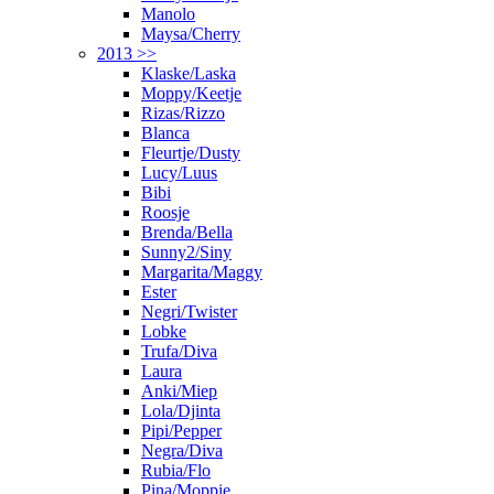
Manolo
Maysa/Cherry
2013 >>
Klaske/Laska
Moppy/Keetje
Rizas/Rizzo
Blanca
Fleurtje/Dusty
Lucy/Luus
Bibi
Roosje
Brenda/Bella
Sunny2/Siny
Margarita/Maggy
Ester
Negri/Twister
Lobke
Trufa/Diva
Laura
Anki/Miep
Lola/Djinta
Pipi/Pepper
Negra/Diva
Rubia/Flo
Pina/Moppie